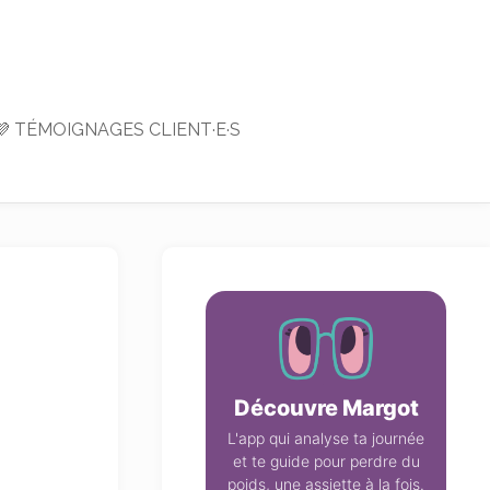
💜 TÉMOIGNAGES CLIENT·E·S
Découvre Margot
L'app qui analyse ta journée
et te guide pour perdre du
poids, une assiette à la fois.