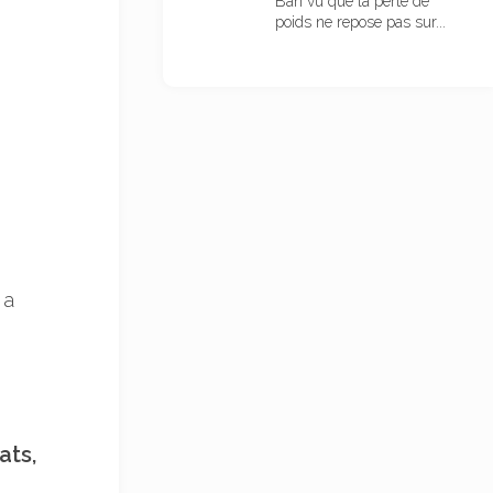
Bah vu que la perte de
poids ne repose pas sur...
 a
ats,