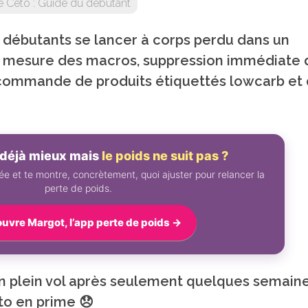
 Céto : Guide du débutant
 débutants se lancer à corps perdu dans un
t : mesure des macros, suppression immédiate 
 commande de produits étiquettés lowcarb et 
déjà mieux mais
le poids ne suit pas ?
e et te montre, concrètement, quoi ajuster pour relancer la
perte de poids.
uvre Margot, l’app perte de poids →
 en plein vol après seulement quelques semaine
to en prime 😞