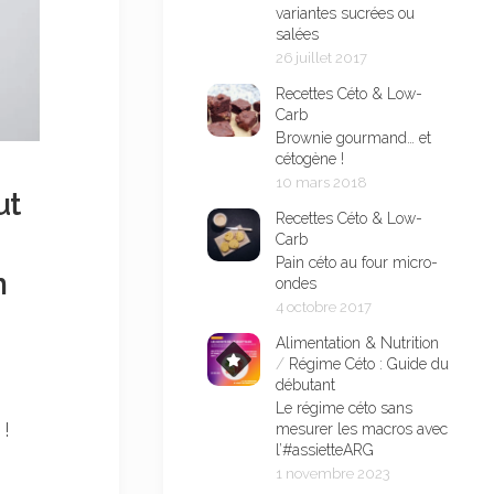
variantes sucrées ou
salées
26 juillet 2017
Recettes Céto & Low-
Carb
Brownie gourmand… et
cétogène !
10 mars 2018
ut
Recettes Céto & Low-
Carb
Pain céto au four micro-
n
ondes
4 octobre 2017
Alimentation & Nutrition
/
Régime Céto : Guide du
débutant
Le régime céto sans
 !
mesurer les macros avec
l’#assietteARG
1 novembre 2023