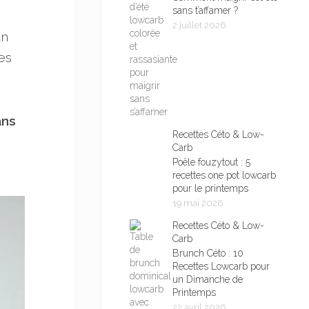
sans t’affamer ?
2 juillet 2026
un
les
ans
Recettes Céto & Low-
Carb
Poêle fouzytout : 5
recettes one pot lowcarb
pour le printemps
19 mai 2026
Recettes Céto & Low-
Carb
Brunch Céto : 10
Recettes Lowcarb pour
un Dimanche de
Printemps
22 avril 2026