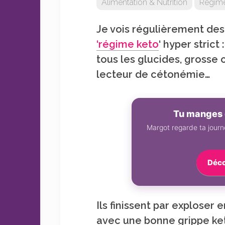
Alimentation & Nutrition
Régime
sans
sucre
Je vois régulièrement des
‘régime keto
‘ hyper stric
tous les glucides, grosse
lecteur de cétonémie…
Tu manges 
Margot regarde ta journé
Déco
Ils finissent par exploser
avec une bonne grippe ke