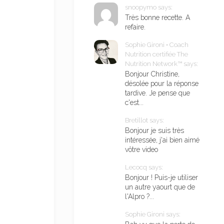
snoopymo says:
Très bonne recette. A
refaire.
Sophie Gironi • Coach
Nutrition certifiée The
Nutrition Network™ says:
Bonjour Christine,
désolée pour la réponse
tardive. Je pense que
c'est...
Bretillot says:
Bonjour je suis très
intéressée, j'ai bien aimé
vôtre video
Lecocq says:
Bonjour ! Puis-je utiliser
un autre yaourt que de
l'Alpro ?...
Sophie Gironi says: