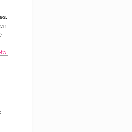
es.
 en
e
éto,
t