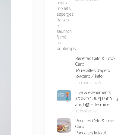
Recettes Céto & Low-
Carb
10 recettes d’apéro
lowcarb / keto
20 mars 2026
Live & évènements
[CONCOURS] Put**n, 3
ans ! 🎂 – Terminé !
11 mai 2022
Recettes Céto & Low-
Carb
Pancakes keto et