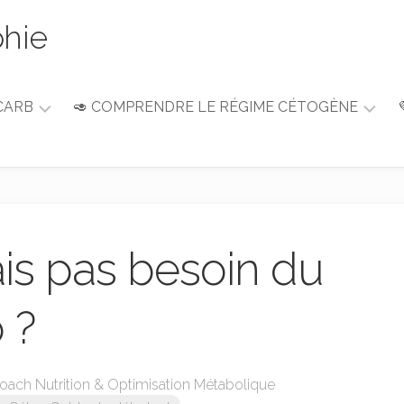
phie
CARB
🥑 COMPRENDRE LE RÉGIME CÉTOGÈNE
Guide
du
débutant
Alimentation
&
vais pas besoin du
Nutrition
 ?
Coach Nutrition & Optimisation Métabolique