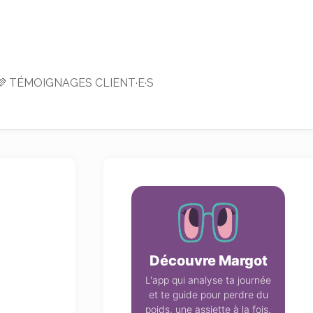
💜 TÉMOIGNAGES CLIENT·E·S
Découvre Margot
L'app qui analyse ta journée
et te guide pour perdre du
poids, une assiette à la fois.