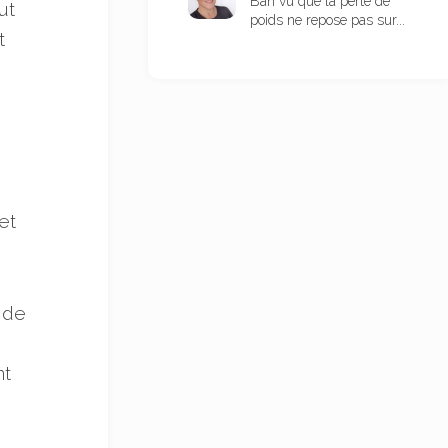
Bah vu que la perte de
ut
poids ne repose pas sur...
t
et
e de
nt