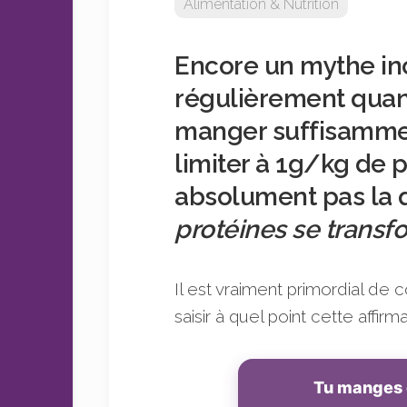
Alimentation & Nutrition
sans
sucre
Encore un mythe in
régulièrement quand
manger suffisamment
limiter à 1g/kg de p
absolument pas la q
protéines se transf
Il est vraiment primordial d
saisir à quel point cette affirm
Tu manges 