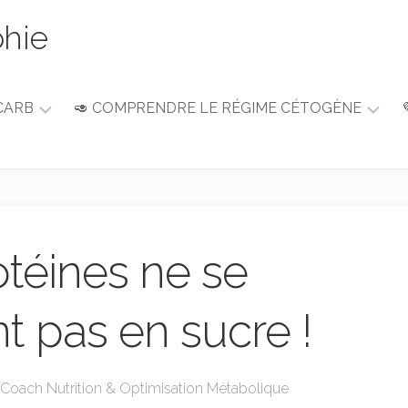
phie
CARB
🥑 COMPRENDRE LE RÉGIME CÉTOGÈNE
Guide
du
débutant
Alimentation
&
otéines ne se
Nutrition
t pas en sucre !
• Coach Nutrition & Optimisation Métabolique