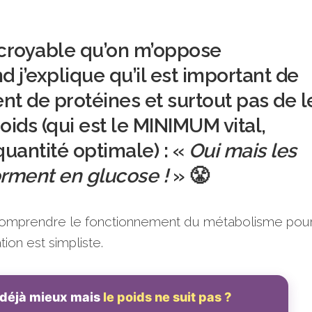
croyable qu’on m’oppose
 j’explique qu’il est important de
 de protéines et surtout pas de l
oids (qui est le MINIMUM vital,
uantité optimale) : «
Oui mais les
orment en glucose !
» 😤
e comprendre le fonctionnement du métabolisme pou
ation est simpliste.
déjà mieux mais
le poids ne suit pas ?