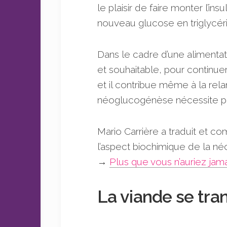
le plaisir de faire monter l’i
nouveau glucose en triglycér
Dans le cadre d’une alimentat
et souhaitable, pour continue
et il contribue même à la rel
néoglucogénèse nécessite plu
Mario Carrière a traduit et co
l’aspect biochimique de la n
→
Plus que vous n’auriez jam
La viande se tra