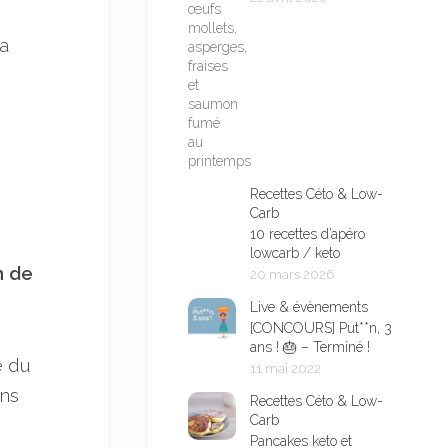
la
Recettes Céto & Low-
Carb
10 recettes d’apéro
lowcarb / keto
n de
20 mars 2026
Live & évènements
[CONCOURS] Put**n, 3
ans ! 🎂 – Terminé !
e du
11 mai 2022
ins
Recettes Céto & Low-
Carb
Pancakes keto et