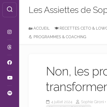
Skip
Les Assiettes de So
to
content
🏡 ACCUEIL
🍽 RECETTES CETO & LOW
💪 PROGRAMMES & COACHING
Petit-
Déjeuner,
Brunch
ou
Goûter
Non, les pr
Entrées
&
Apéros
transformen
Plats
&
Accompagnements
4 juillet 2024
Sophie Gironi 
Desserts