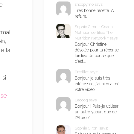
ce
snoopymo says:
Très bonne recette. A
refaire.
Sophie Gironi • Coach
rmal
Nutrition certifiée The
Nutrition Network™ says:
in,
Bonjour Christine,
e la
désolée pour la réponse
tardive. Je pense que
c'est...
Bretillot says:
 si
Bonjour je suis très
intéressée, j'ai bien aimé
vôtre video
èse
Lecocq says:
Bonjour ! Puis-je utiliser
un autre yaourt que de
l'Alpro ?...
Sophie Gironi says: