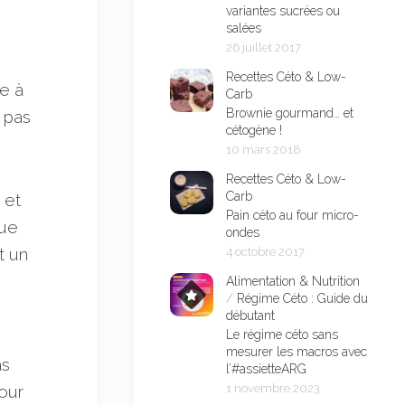
variantes sucrées ou
salées
26 juillet 2017
Recettes Céto & Low-
e à
Carb
Brownie gourmand… et
 pas
cétogène !
10 mars 2018
Recettes Céto & Low-
Carb
 et
Pain céto au four micro-
que
ondes
t un
4 octobre 2017
Alimentation & Nutrition
/
Régime Céto : Guide du
débutant
Le régime céto sans
mesurer les macros avec
as
l’#assietteARG
our
1 novembre 2023