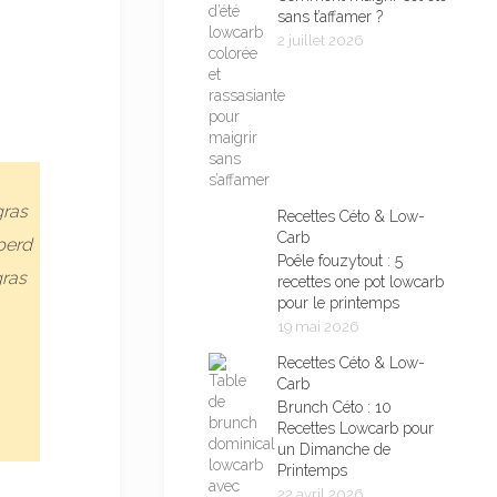
sans t’affamer ?
2 juillet 2026
gras
Recettes Céto & Low-
Carb
perd
Poêle fouzytout : 5
gras
recettes one pot lowcarb
pour le printemps
19 mai 2026
Recettes Céto & Low-
Carb
Brunch Céto : 10
Recettes Lowcarb pour
un Dimanche de
Printemps
22 avril 2026