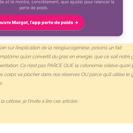
e et te montre, concrètement, quoi ajuster pour relancer la
perte de poids.
uvre Margot, l’app perte de poids →
loin sur l’explication de la néoglucogénèse, posons un fait :
symptôme qu’on convertit du gras en énergie, que ce soit notre 
imentation. Ce n’est pas PARCE QUE la cétonémie s’élève qu’on 
corps va piocher dans nos réserves OU parce qu’il utilise le 
e.
 cétose, je t’invite à lire ces articles :