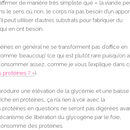
firmer de manière très simpliste que « la viande pe
ns le sens où non, le corps n’a pas besoin d’un appor
l peut utiliser d’autres substrats pour fabriquer du
ui en ont besoin.
téines en général ne se transforment pas d’office en
mme ‘beaucoup’ (ce qui est plutôt rare puisqu’on a
 consommer assez, comme je vous l’explique dans c
s protéines ? »
).
e produire une élévation de la glycémie et une baiss
che en protéines, ça n’a rien à voir avec la
protéines en questions ne seront pas digérées ava
écanisme de libération du glycogène par le foie,
 consomme des protéines.