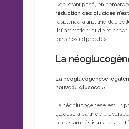
Ceci étant posé, on compre
réduction des glucides n’est
résistance à l’insuline des cel
l’inflammation, et de relancer 
dans nos adipocytes.
La néoglucogénès
La néoglucogénèse, égaleme
nouveau glucose ».
La néoglucogénèse est un pr
glucose à partir de précurseu
acides aminés issus des prot