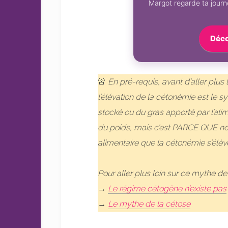
Margot regarde ta journé
Déco
🚨
En pré-requis, avant d’aller plus 
l’élévation de la cétonémie est le 
stocké ou du gras apporté par l’al
du poids, mais c’est PARCE QUE nos 
alimentaire que la cétonémie s’élèv
Pour aller plus loin sur ce mythe de la
→
Le régime cétogène n’existe pas
→
Le mythe de la cétose