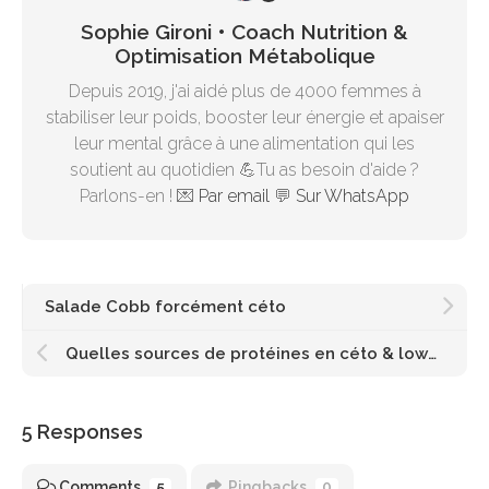
Sophie Gironi • Coach Nutrition &
Optimisation Métabolique
Depuis 2019, j'ai aidé plus de 4000 femmes à
stabiliser leur poids, booster leur énergie et apaiser
leur mental grâce à une alimentation qui les
soutient au quotidien 💪Tu as besoin d'aide ?
Parlons-en ! 💌
Par email
💬
Sur WhatsApp
Salade Cobb forcément céto
Quelles sources de protéines en céto & lowcarb ?
5 Responses
Comments
5
Pingbacks
0