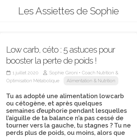
Skip
Les Assiettes de Sophie
to
content
Low carb, céto : 5 astuces pour
booster la perte de poids !
1 juillet 2020
Sophie Gironi • Coach Nutrition &
Optimisation Métabolique
Alimentation & Nutrition
Tu as adopté une alimentation lowcarb
ou cétogène, et après quelques
semaines d’euphorie pendant lesquelles
l’aiguille de ta balance n’a pas cessé de
tourner vers la gauche, tu stagnes ? Tu ne
perds plus de poids, ou moins, alors que