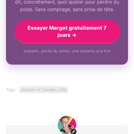
dit, concrètement, quoi ajuster pour perdre du
poids. Sans comptage, sans prise de tête.
Essayer Margot gratuitement 7
jours →
lowcarb · perds du poids, une assiette à la fois
Tags:
Astuces & Conseils Céto