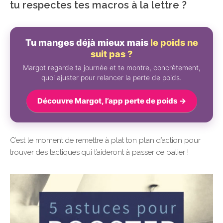
tu respectes tes macros à la lettre ?
Tu manges déjà mieux mais
le poids ne
suit pas ?
Margot regarde ta journée et te montre, concrètement,
quoi ajuster pour relancer la perte de poids.
Découvre Margot, l’app perte de poids →
C’est le moment de remettre à plat ton plan d’action pour
trouver des tactiques qui t’aideront à passer ce palier !