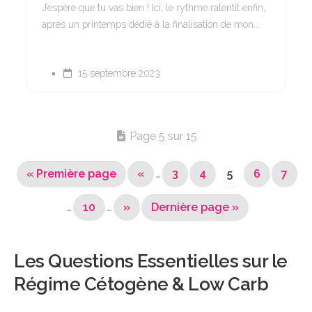
J’espère que tu vas bien ! Ici, le rythme ralentit enfin,
après un printemps dédié à la finalisation de mon...
15 septembre 2023
Page 5 sur 15
« Première page
«
…
3
4
5
6
7
…
10
…
»
Dernière page »
Les Questions Essentielles sur le
Régime Cétogène & Low Carb