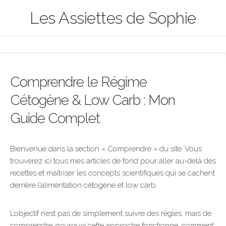
Skip
Les Assiettes de Sophie
to
content
Comprendre le Régime
Cétogène & Low Carb : Mon
Guide Complet
Bienvenue dans la section « Comprendre » du site. Vous
trouverez ici tous mes articles de fond pour aller au-delà des
recettes et maîtriser les concepts scientifiques qui se cachent
derrière l’alimentation cétogène et low carb.
L’objectif n’est pas de simplement suivre des règles, mais de
comprendre
pourquoi
cette approche fonctionne, comment