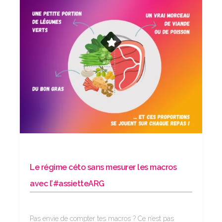
Le régime céto sans mesurer les macros
avec l’#assietteARG
Pas envie de compter tes macros ? Ce n’est pas