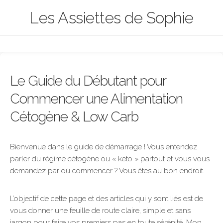
Skip
Les Assiettes de Sophie
to
content
Le Guide du Débutant pour
Commencer une Alimentation
Cétogène & Low Carb
Bienvenue dans le guide de démarrage ! Vous entendez
parler du régime cétogène ou « keto » partout et vous vous
demandez par où commencer ? Vous êtes au bon endroit.
L’objectif de cette page et des articles qui y sont liés est de
vous donner une feuille de route claire, simple et sans
jargon pour faire vos premiers pas en toute sérénité. Mon