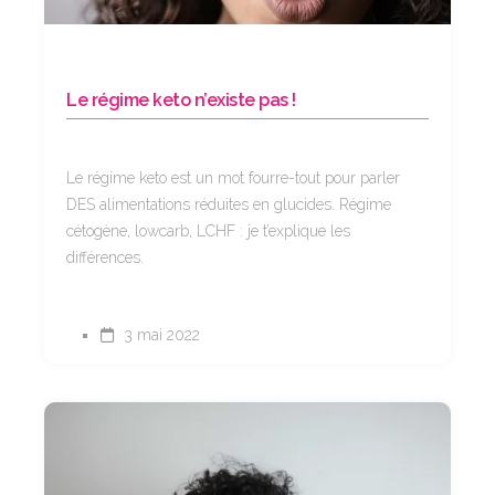
Le régime keto n’existe pas !
Le régime keto est un mot fourre-tout pour parler
DES alimentations réduites en glucides. Régime
cétogène, lowcarb, LCHF : je t’explique les
différences.
3 mai 2022