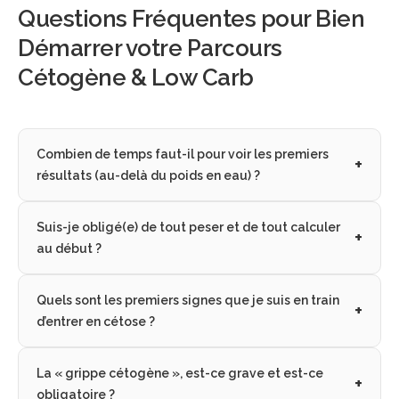
Questions Fréquentes pour Bien
Démarrer votre Parcours
Cétogène & Low Carb
Combien de temps faut-il pour voir les premiers
résultats (au-delà du poids en eau) ?
Réponse :
La perte de graisse devient réellement
Suis-je obligé(e) de tout peser et de tout calculer
visible après 2 à 3 semaines, une fois que le corps est
au début ?
céto-adapté. L’énergie et la diminution de la faim
peuvent apparaître dès la première semaine.
Réponse :
En cétogène strict, oui au début, car c’est
Quels sont les premiers signes que je suis en train
un outil d’apprentissage essentiel. En low carb plus
Explication :
La première semaine correspond
d’entrer en cétose ?
souple, on peut être plus intuitif.
surtout à une perte d’eau liée à la vidange des
réserves de glycogène. Ensuite, le corps doit
Réponse :
Une haleine légèrement métallique ou
Explication :
Pour entrer en cétose, il faut rester sous
La « grippe cétogène », est-ce grave et est-ce
apprendre à utiliser efficacement les graisses comme
fruitée, une augmentation de l’énergie, une forte
un seuil précis de glucides, ce qui nécessite un
obligatoire ?
carburant. Cette phase d’adaptation prend