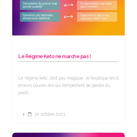
Le Régime Keto ne marche pas !
Le ‘régime keto’, c’est pas magique. Je t’explique les 5
erreurs couran–tes qui t’empêchent de perdre du
poids.
30 octobre 2023