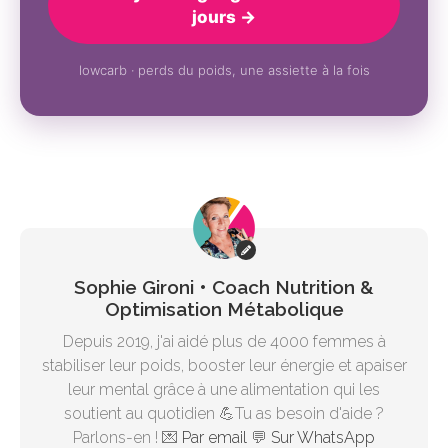
jours →
lowcarb · perds du poids, une assiette à la fois
Sophie Gironi • Coach Nutrition &
Optimisation Métabolique
Depuis 2019, j'ai aidé plus de 4000 femmes à
stabiliser leur poids, booster leur énergie et apaiser
leur mental grâce à une alimentation qui les
soutient au quotidien 💪Tu as besoin d'aide ?
Parlons-en ! 💌
Par email
💬
Sur WhatsApp