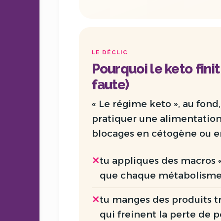
LE DÉCLIC
Pourquoi le keto finit
faute)
« Le régime keto », au fond, 
pratiquer une alimentation 
blocages en cétogène ou e
✕
tu appliques des
macros
«
que chaque métabolisme e
✕
tu manges des
produits t
qui freinent la perte de po