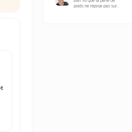
Bah vu que la perte de
poids ne repose pas sur...
et