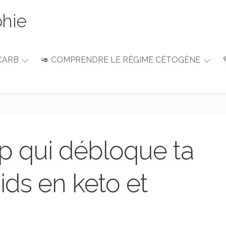
phie
CARB
🥑 COMPRENDRE LE RÉGIME CÉTOGÈNE
Guide
du
débutant
Alimentation
&
pp qui débloque ta
Nutrition
ids en keto et