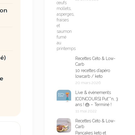
ton
cé)
Recettes Céto & Low-
Carb
10 recettes d’apéro
lowcarb / keto
ne
20 mars 2026
Live & évènements
[CONCOURS] Put**n, 3
ans ! 🎂 – Terminé !
11 mai 2022
Recettes Céto & Low-
Carb
Pancakes keto et