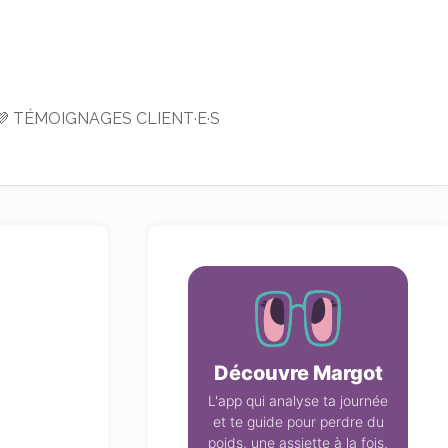
💜 TÉMOIGNAGES CLIENT·E·S
Découvre Margot
L'app qui analyse ta journée
et te guide pour perdre du
poids, une assiette à la fois.