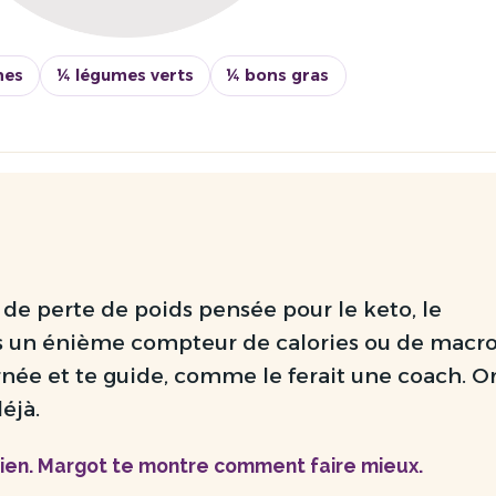
nes
¼ légumes verts
¼ bons gras
 de perte de poids
pensée pour le keto, le
s un énième compteur de calories ou de macros
rnée et te guide, comme le ferait une coach. O
éjà.
ien. Margot te montre comment faire mieux.