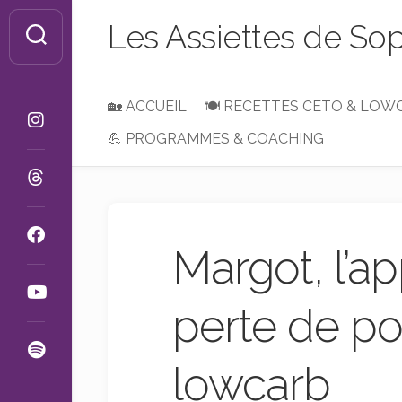
Skip
Les Assiettes de So
to
content
🏡 ACCUEIL
🍽 RECETTES CETO & LOW
💪 PROGRAMMES & COACHING
Petit-
Déjeuner,
Brunch
ou
Goûter
Margot, l’a
Entrées
&
Apéros
perte de po
Plats
&
lowcarb
Accompagnements
Desserts