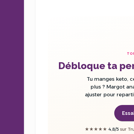
sans
sucre
TO
Débloque ta per
Tu manges keto, c
plus ? Margot ana
ajuster pour reparti
Essa
★★★★★
4,8/5
sur Tru