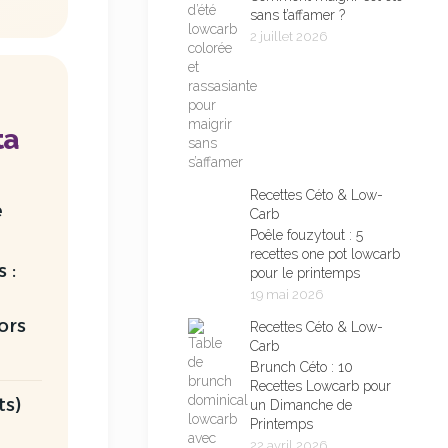
sans t’affamer ?
2 juillet 2026
ta
Recettes Céto & Low-
e
Carb
Poêle fouzytout : 5
recettes one pot lowcarb
 :
pour le printemps
19 mai 2026
ors
Recettes Céto & Low-
Carb
Brunch Céto : 10
Recettes Lowcarb pour
ts)
un Dimanche de
Printemps
22 avril 2026