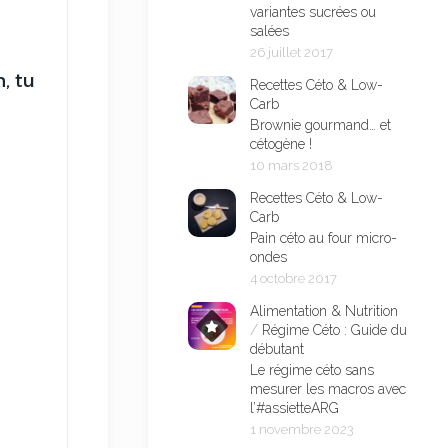
variantes sucrées ou
salées
26 juillet 2017
, tu
Recettes Céto & Low-
Carb
Brownie gourmand… et
cétogène !
10 mars 2018
Recettes Céto & Low-
Carb
Pain céto au four micro-
ondes
4 octobre 2017
Alimentation & Nutrition
/
Régime Céto : Guide du
débutant
Le régime céto sans
mesurer les macros avec
l’#assietteARG
1 novembre 2023