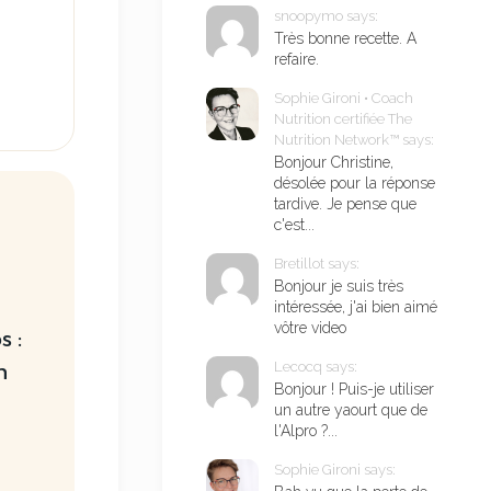
snoopymo says:
Très bonne recette. A
refaire.
Sophie Gironi • Coach
Nutrition certifiée The
Nutrition Network™ says:
Bonjour Christine,
désolée pour la réponse
tardive. Je pense que
c'est...
Bretillot says:
Bonjour je suis très
intéressée, j'ai bien aimé
vôtre video
 :
Lecocq says:
n
Bonjour ! Puis-je utiliser
un autre yaourt que de
l'Alpro ?...
Sophie Gironi says: