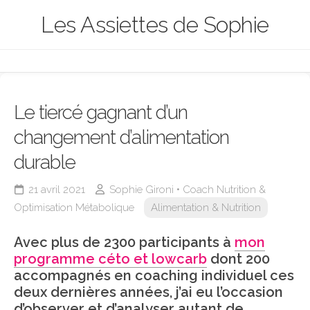
Skip
Les Assiettes de Sophie
to
content
Le tiercé gagnant d’un
changement d’alimentation
durable
21 avril 2021
Sophie Gironi • Coach Nutrition &
Optimisation Métabolique
Alimentation & Nutrition
Avec plus de 2300 participants à
mon
programme céto et lowcarb
dont 200
accompagnés en coaching individuel ces
deux dernières années, j’ai eu l’occasion
d’observer et d’analyser autant de