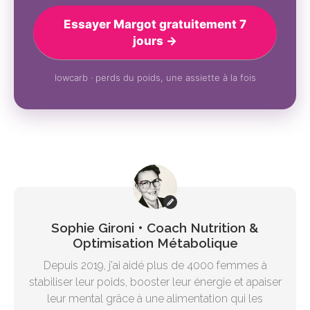
Essayer Margot gratuitement 7
jours →
lowcarb · perds du poids, une assiette à la fois
Sophie Gironi • Coach Nutrition &
Optimisation Métabolique
Depuis 2019, j'ai aidé plus de 4000 femmes à
stabiliser leur poids, booster leur énergie et apaiser
leur mental grâce à une alimentation qui les