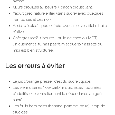
avocat.
Œufs brouillés au beurre + bacon croustillant.
Yaourt grec nature entier (sans sucre) avec quelques
framboises et des noix.
Assiette “salée” : poulet froid, avocat, olives, filet d’huile
d’olive.
Café gras (café + beurre + huile de coco ou MCT),
uniquement si tu n’as pas faim et que ton assiette du
midi est bien structurée.
Les erreurs à éviter
Le jus d’orange pressé : c’est du sucre liquide.
Les viennoiseries “low carb” industrielles : bourrées
d’additifs, elles entretiennent la dépendance au goût
sucré.
Les fruits hors baies (banane, pomme, poire) : trop de
glucides.