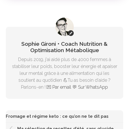
Sophie Gironi • Coach Nutrition &
Optimisation Métabolique
Depuis 2019, j'ai aidé plus de 4000 femmes à
stabiliser leur poids, booster leur énergie et apaiser
leur mental grâce à une alimentation qui les
soutient au quotidien 💪Tu as besoin d'aide ?
Parlons-en ! 💌
Par email
💬
Sur WhatsApp
Fromage et régime keto : ce qu’on ne te dit pas
Ma sélection de recettes d’été, sans glucides ou presque !