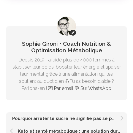
Sophie Gironi • Coach Nutrition &
Optimisation Métabolique
Depuis 2019, j'ai aidé plus de 4000 femmes à
stabiliser leur poids, booster leur énergie et apaiser
leur mental grâce à une alimentation qui les
soutient au quotidien 💪Tu as besoin d'aide ?
Parlons-en ! 💌
Par email
💬
Sur WhatsApp
Pourquoi arrêter le sucre ne signifie pas se priver ?
Keto et santé métabolique : une solution durable ou une simple tendance ?