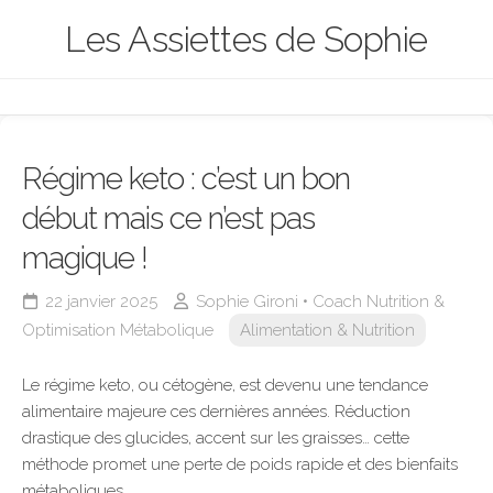
Skip
Les Assiettes de Sophie
to
content
Régime keto : c’est un bon
début mais ce n’est pas
magique !
22 janvier 2025
Sophie Gironi • Coach Nutrition &
Optimisation Métabolique
Alimentation & Nutrition
Le régime keto, ou cétogène, est devenu une tendance
alimentaire majeure ces dernières années. Réduction
drastique des glucides, accent sur les graisses… cette
méthode promet une perte de poids rapide et des bienfaits
métaboliques.