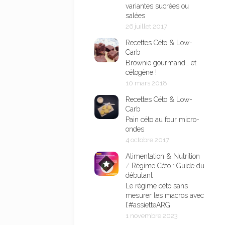
variantes sucrées ou
salées
26 juillet 2017
Recettes Céto & Low-
Carb
Brownie gourmand… et
cétogène !
10 mars 2018
Recettes Céto & Low-
Carb
Pain céto au four micro-
ondes
4 octobre 2017
Alimentation & Nutrition
/
Régime Céto : Guide du
débutant
Le régime céto sans
mesurer les macros avec
l’#assietteARG
1 novembre 2023