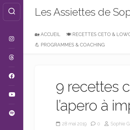
Skip
Les Assiettes de So
to
content
🏡 ACCUEIL
🍽 RECETTES CETO & LOW
💪 PROGRAMMES & COACHING
Petit-
Déjeuner,
Brunch
ou
Goûter
9 recettes 
Entrées
&
Apéros
l’apero à i
Plats
&
Accompagnements
28 mai 2019
0
Sophie Gi
Desserts