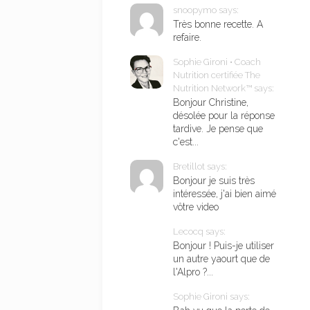
snoopymo says:
Très bonne recette. A
refaire.
Sophie Gironi • Coach
Nutrition certifiée The
Nutrition Network™ says:
Bonjour Christine,
désolée pour la réponse
tardive. Je pense que
c'est...
Bretillot says:
Bonjour je suis très
intéressée, j'ai bien aimé
vôtre video
Lecocq says:
Bonjour ! Puis-je utiliser
un autre yaourt que de
l'Alpro ?...
Sophie Gironi says: