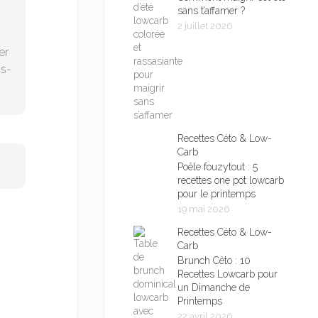
sans t’affamer ?
2 juillet 2026
er
ns-
Recettes Céto & Low-
Carb
Poêle fouzytout : 5
recettes one pot lowcarb
pour le printemps
19 mai 2026
Recettes Céto & Low-
Carb
Brunch Céto : 10
Recettes Lowcarb pour
un Dimanche de
Printemps
22 avril 2026