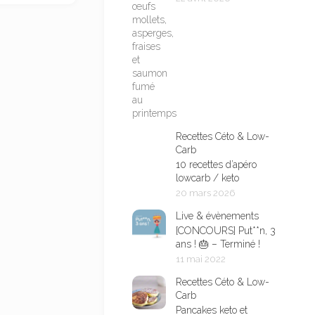
Recettes Céto & Low-
Carb
10 recettes d’apéro
lowcarb / keto
20 mars 2026
Live & évènements
[CONCOURS] Put**n, 3
ans ! 🎂 – Terminé !
11 mai 2022
Recettes Céto & Low-
Carb
Pancakes keto et