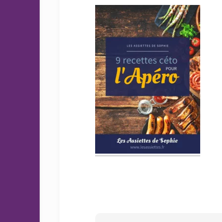
sans
sucre