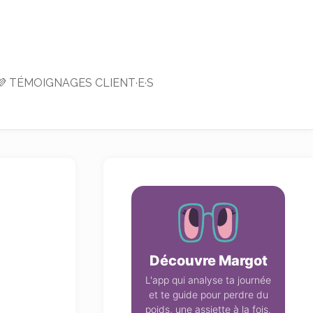
💜 TÉMOIGNAGES CLIENT·E·S
Découvre Margot
L'app qui analyse ta journée
et te guide pour perdre du
poids, une assiette à la fois.