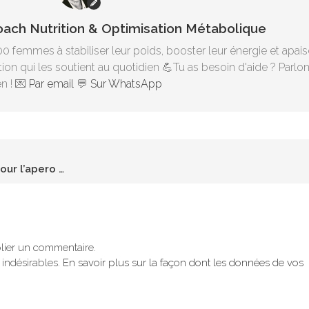
Coach Nutrition & Optimisation Métabolique
00 femmes à stabiliser leur poids, booster leur énergie et apais
ion qui les soutient au quotidien 💪Tu as besoin d'aide ? Parlo
n ! 💌
Par email
💬
Sur WhatsApp
9 recettes ceto et lowcarb pour l’apero à imprimer
ier un commentaire.
s indésirables.
En savoir plus sur la façon dont les données de vos