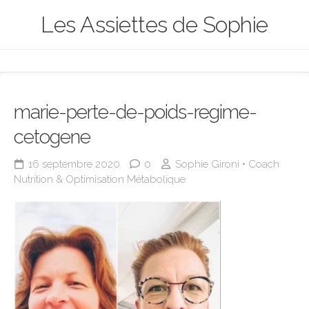
Skip
Les Assiettes de Sophie
to
content
marie-perte-de-poids-regime-
cetogene
16 septembre 2020
0
Sophie Gironi • Coach
Nutrition & Optimisation Métabolique