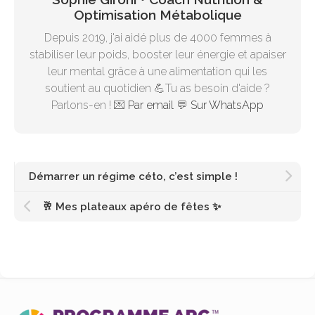
Optimisation Métabolique
Depuis 2019, j'ai aidé plus de 4000 femmes à
stabiliser leur poids, booster leur énergie et apaiser
leur mental grâce à une alimentation qui les
soutient au quotidien 💪Tu as besoin d'aide ?
Parlons-en ! 💌
Par email
💬
Sur WhatsApp
Démarrer un régime céto, c’est simple !
🥂 Mes plateaux apéro de fêtes ✨