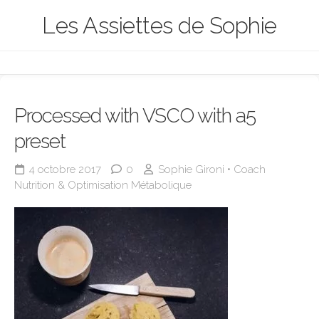
Skip
Les Assiettes de Sophie
to
content
Processed with VSCO with a5
preset
4 octobre 2017
0
Sophie Gironi • Coach
Nutrition & Optimisation Métabolique