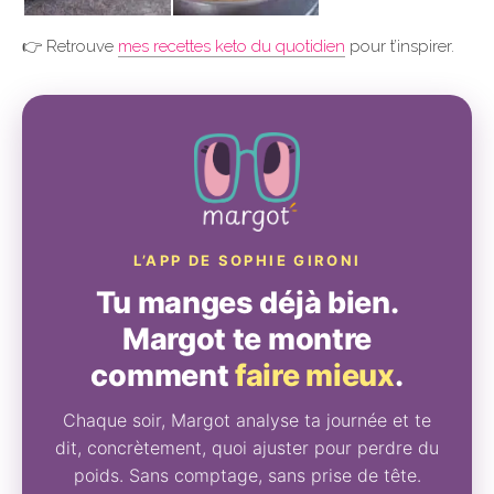
👉 Retrouve
mes recettes keto du quotidien
pour t’inspirer.
L’APP DE SOPHIE GIRONI
Tu manges déjà bien.
Margot te montre
comment
faire mieux
.
Chaque soir, Margot analyse ta journée et te
dit, concrètement, quoi ajuster pour perdre du
poids. Sans comptage, sans prise de tête.