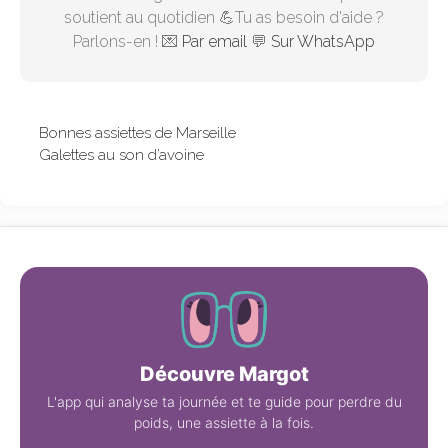
soutient au quotidien 💪Tu as besoin d'aide ?
Parlons-en ! 💌
Par email
💬
Sur WhatsApp
Bonnes assiettes de Marseille
Galettes au son d’avoine
Découvre Margot
L'app qui analyse ta journée et te guide pour perdre du
poids, une assiette à la fois.