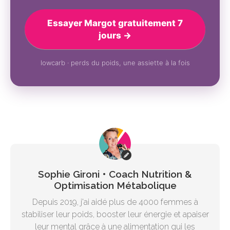
Essayer Margot gratuitement 7
jours →
lowcarb · perds du poids, une assiette à la fois
Sophie Gironi • Coach Nutrition &
Optimisation Métabolique
Depuis 2019, j'ai aidé plus de 4000 femmes à
stabiliser leur poids, booster leur énergie et apaiser
leur mental grâce à une alimentation qui les