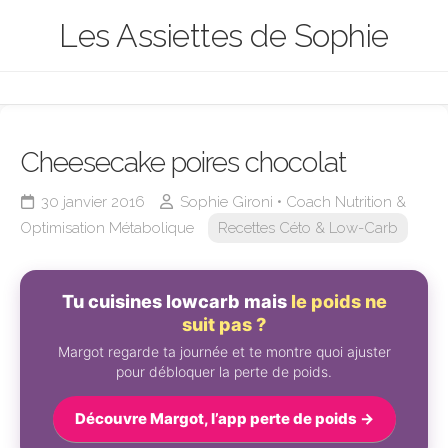
Skip
Les Assiettes de Sophie
to
content
Cheesecake poires chocolat
30 janvier 2016
Sophie Gironi • Coach Nutrition &
Optimisation Métabolique
Recettes Céto & Low-Carb
Tu cuisines lowcarb mais
le poids ne
suit pas ?
Margot regarde ta journée et te montre quoi ajuster
pour débloquer la perte de poids.
Découvre Margot, l’app perte de poids →