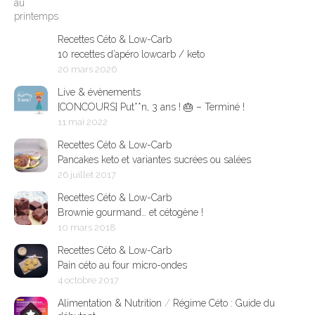
Recettes Céto & Low-Carb
10 recettes d’apéro lowcarb / keto
20 mars 2026
Live & évènements
[CONCOURS] Put**n, 3 ans ! 🎂 – Terminé !
11 mai 2022
Recettes Céto & Low-Carb
Pancakes keto et variantes sucrées ou salées
26 juillet 2017
Recettes Céto & Low-Carb
Brownie gourmand… et cétogène !
10 mars 2018
Recettes Céto & Low-Carb
Pain céto au four micro-ondes
4 octobre 2017
Alimentation & Nutrition
/
Régime Céto : Guide du