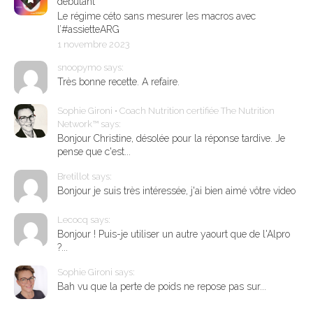
débutant
Le régime céto sans mesurer les macros avec
l’#assietteARG
1 novembre 2023
snoopymo says:
Très bonne recette. A refaire.
Sophie Gironi • Coach Nutrition certifiée The Nutrition
Network™ says:
Bonjour Christine, désolée pour la réponse tardive. Je
pense que c'est...
Bretillot says:
Bonjour je suis très intéressée, j'ai bien aimé vôtre video
Lecocq says:
Bonjour ! Puis-je utiliser un autre yaourt que de l'Alpro
?...
Sophie Gironi says:
Bah vu que la perte de poids ne repose pas sur...