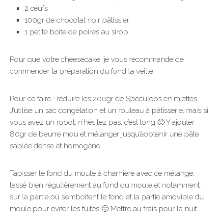
2 œufs
100gr de chocolat noir pâtissier
1 petite boîte de poires au sirop
Pour que votre cheesecake, je vous recommande de
commencer la préparation du fond la veille.
Pour ce faire : réduire les 200gr de Speculoos en miettes.
J’utilise un sac congélation et un rouleau à pâtisserie, mais si
vous avez un robot, n’hésitez pas, c’est long 🙂 Y ajouter
80gr de beurre mou et mélanger jusqu’àobtenir une pâte
sablée dense et homogène.
Tapisser le fond du moule à charnière avec ce mélange,
tassé bien régulièrement au fond du moule et notamment
sur la partie où s’emboîtent le fond et la partie amovible du
moule pour éviter les fuites 🙂 Mettre au frais pour la nuit.