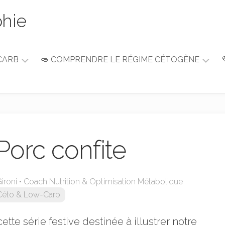
phie
CARB
🥑 COMPRENDRE LE RÉGIME CÉTOGÈNE
Guide
du
débutant
Alimentation
&
Porc confite
Nutrition
ironi • Coach Nutrition & Optimisation Métabolique
Céto & Low-Carb
ette série festive destinée à illustrer notre