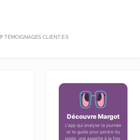
💜 TÉMOIGNAGES CLIENT·E·S
Découvre Margot
L'app qui analyse ta journée
et te guide pour perdre du
poids, une assiette à la fois.