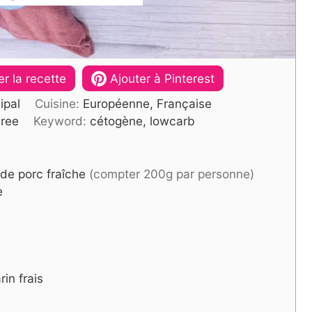
r la recette
Ajouter à Pinterest
ipal
Cuisine:
Européenne, Française
Free
Keyword:
cétogène, lowcarb
 de porc fraîche
(compter 200g par personne)
e
in frais