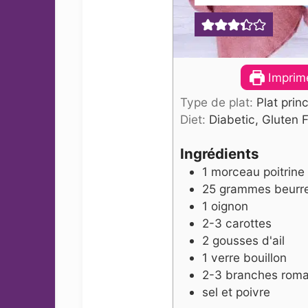
Imprime
Type de plat:
Plat princ
Diet:
Diabetic, Gluten 
Ingrédients
1
morceau
poitrine
25
grammes
beurr
1
oignon
2-3
carottes
2
gousses d'ail
1
verre
bouillon
2-3
branches
romar
sel et poivre