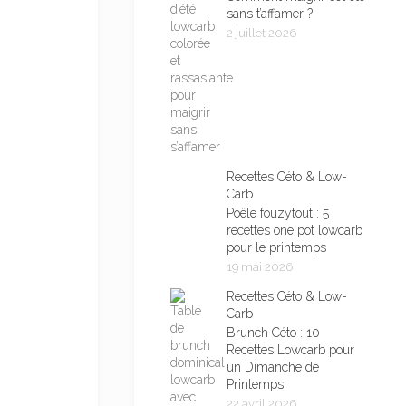
sans t’affamer ?
2 juillet 2026
Recettes Céto & Low-
Carb
Poêle fouzytout : 5
recettes one pot lowcarb
pour le printemps
19 mai 2026
Recettes Céto & Low-
Carb
Brunch Céto : 10
Recettes Lowcarb pour
un Dimanche de
Printemps
22 avril 2026