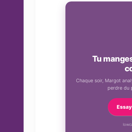
Tu manges 
c
Chaque soir, Margot analy
perdre du 
Essay
lowca