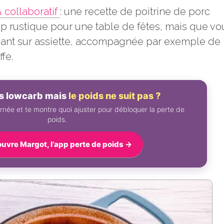
& collaboratif
: une recette de poitrine de porc
op rustique pour une table de fêtes, mais que vo
vant sur assiette, accompagnée par exemple de
fe.
es lowcarb mais
le poids ne suit pas ?
rnée et te montre quoi ajuster pour débloquer la perte de
poids.
uvre Margot, l’app perte de poids →