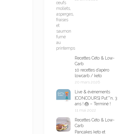
Recettes Céto & Low-
Carb
10 recettes d’apéro
lowcarb / keto
20 mars 2026
Live & évènements
[CONCOURS] Put**n, 3
ans ! 🎂 – Terminé !
11 mai 2022
Recettes Céto & Low-
Carb
Pancakes keto et