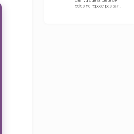
Bah vu que la perte de
poids ne repose pas sur...