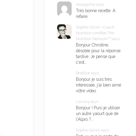
snoopymo says:
Très bonne recette. A
refaire.
Sophie Gironi • Coach
Nutrition certifiée The
Nutrition Network™ says:
Bonjour Christine,
désolée pour la réponse
tardive. Je pense que
c'est...
Bretillot says:
Bonjour je suis très
intéressée, j'ai bien aimé
vôtre video
Lecocq says:
Bonjour ! Puis-je utiliser
un autre yaourt que de
l'Alpro ?...
Sophie Gironi says: