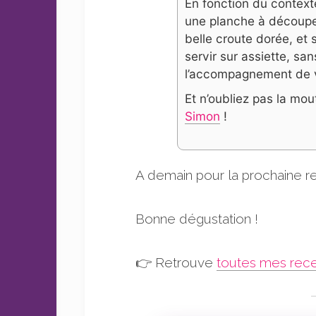
En fonction du contexte
une planche à découper
belle croute dorée, et 
servir sur assiette, sa
l’accompagnement de v
Et n’oubliez pas la mo
Simon
!
A demain pour la prochaine re
Bonne dégustation !
👉 Retrouve
toutes mes rece