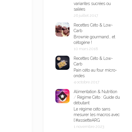
variantes sucrées ou
salées
26 juillet 2017
Recettes Céto & Low-
Carb
Brownie gourmand… et
cétogène !
10 mars 2018
Recettes Céto & Low-
Carb
Pain céto au four micro-
ondes
4 octobre 2017
Alimentation & Nutrition
/
Régime Céto : Guide du
débutant
Le régime céto sans
mesurer les macros avec
l’#assietteARG
1 novembre 2023