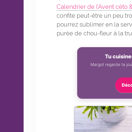
sans
Calendrier de l’Avent céto 
sucre
confite peut-être un peu tr
pourrez sublimer en la ser
purée de chou-fleur à la truf
Tu cuisin
Margot regarde ta jou
Déco