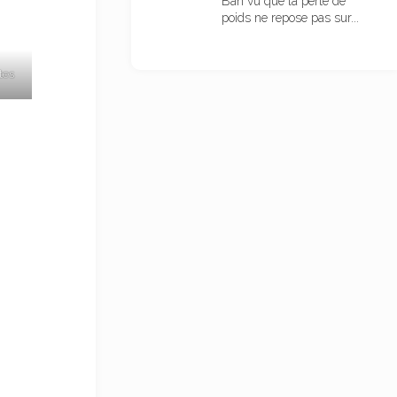
Bah vu que la perte de
poids ne repose pas sur...
tes