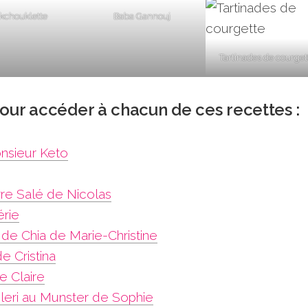
kchouklette
Baba Gannouj
Tartinades de courget
 pour accéder à chacun de ces recettes :
nsieur Keto
re Salé de Nicolas
érie
de Chia de Marie-Christine
e Cristina
e Claire
éleri au Munster de Sophie