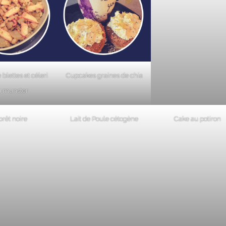
 blettes et céleri
Cupcakes graines de chia
u munster
orêt noire
Lait de Poule cétogène
Cake au potiron