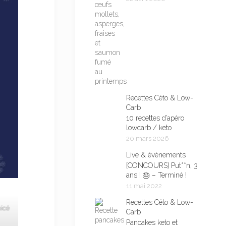
Recettes Céto & Low-
Carb
10 recettes d’apéro
lowcarb / keto
20 mars 2026
Live & évènements
[CONCOURS] Put**n, 3
ans ! 🎂 – Terminé !
11 mai 2022
Recettes Céto & Low-
icé
Carb
Pancakes keto et