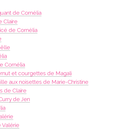
uant de Cornélia
 Claire
cé de Cornélia
e
ëlle
lia
de Cornélia
rnut et courgettes de Magali
ille aux noisettes de Marie-Christine
s de Claire
urry de Jen
lia
lérie
 Valérie