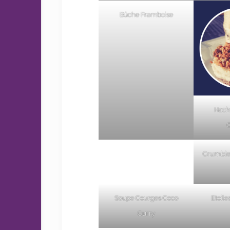
Bûche Framboise
Hach
Crumble
Soupe Courges Coco
Etoile
Curry