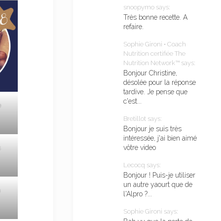
snoopymo says:
Très bonne recette. A
refaire.
Sophie Gironi • Coach
Nutrition certifiée The
Nutrition Network™ says:
Bonjour Christine,
désolée pour la réponse
tardive. Je pense que
c'est...
e
Bretillot says:
Bonjour je suis très
intéressée, j'ai bien aimé
vôtre video
s
Lecocq says:
Bonjour ! Puis-je utiliser
un autre yaourt que de
n
l'Alpro ?...
Sophie Gironi says: