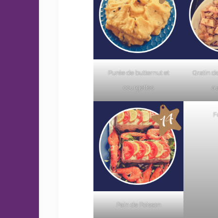
Purée de butternut et
Gratin de
courgettes
a
F
Pain de Poisson