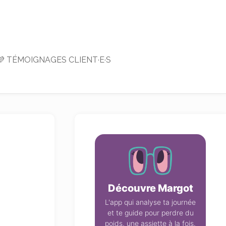
💜 TÉMOIGNAGES CLIENT·E·S
Découvre Margot
L'app qui analyse ta journée
et te guide pour perdre du
poids, une assiette à la fois.