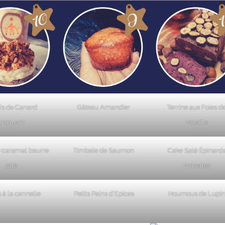
is de Canard
Gâteau Amandier
Terrine aux Foies d
Croquant
Volaille
 caramal beurre
Timbale de Saumon
Cake Salé Épinard
salé
Noisettes
s à la cannelle
Petits Pains d’Epices
Houmous de Lupi