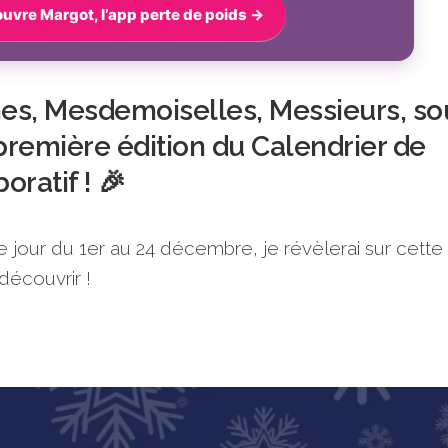
uvre Margot, l’app perte de poids →
es, Mesdemoiselles, Messieurs, so
 première édition du Calendrier de
oratif ! 🎉
e jour du 1er au 24 décembre, je révèlerai sur cette
découvrir !