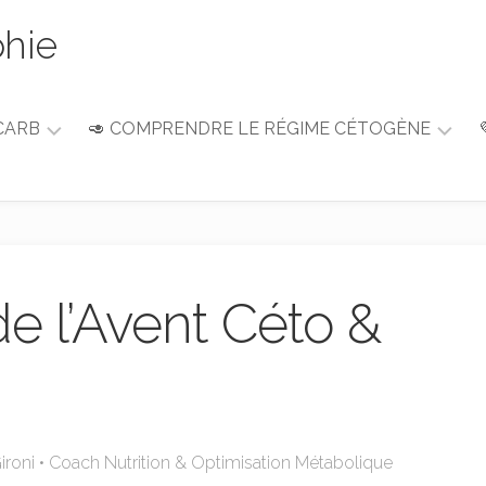
phie
CARB
🥑 COMPRENDRE LE RÉGIME CÉTOGÈNE
Guide
du
débutant
Alimentation
&
de l’Avent Céto &
Nutrition
ironi • Coach Nutrition & Optimisation Métabolique