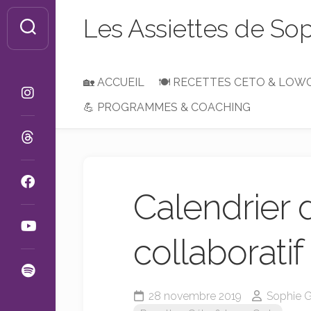
Skip
Les Assiettes de So
to
content
🏡 ACCUEIL
🍽 RECETTES CETO & LOW
💪 PROGRAMMES & COACHING
Petit-
Déjeuner,
Brunch
ou
Goûter
Calendrier 
Entrées
&
Apéros
collaboratif
Plats
&
Accompagnements
28 novembre 2019
Sophie G
Desserts