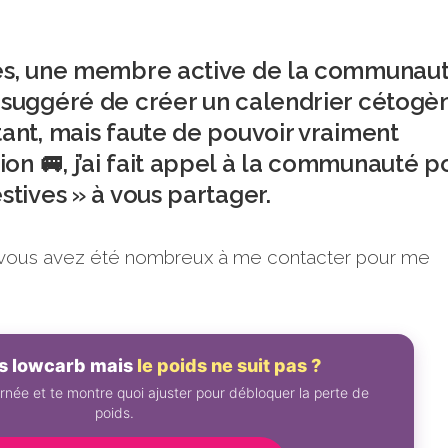
nes, une membre active de la communau
a suggéré de créer un calendrier cétogè
tant, mais faute de pouvoir vraiment
on 🚐, j’ai fait appel à la communauté p
stives » à vous partager.
 vous avez été nombreux à me contacter pour me
es lowcarb mais
le poids ne suit pas ?
rnée et te montre quoi ajuster pour débloquer la perte de
poids.