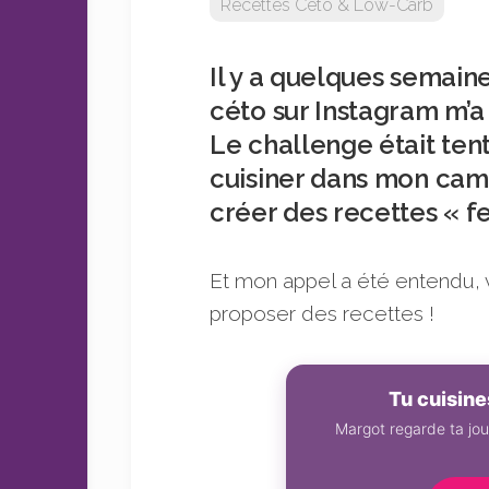
Recettes Céto & Low-Carb
sans
sucre
Il y a quelques semai
céto sur Instagram m’
Le challenge était ten
cuisiner dans mon cami
créer des recettes « fe
Et mon appel a été entendu,
proposer des recettes !
Tu cuisin
Margot regarde ta jou