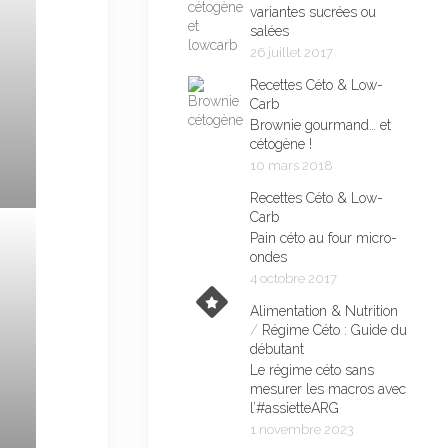
variantes sucrées ou
salées
26 juillet 2017
Recettes Céto & Low-
Carb
Brownie gourmand… et
cétogène !
10 mars 2018
Recettes Céto & Low-
Carb
Pain céto au four micro-
ondes
4 octobre 2017
Alimentation & Nutrition
/
Régime Céto : Guide du
débutant
Le régime céto sans
mesurer les macros avec
l’#assietteARG
1 novembre 2023