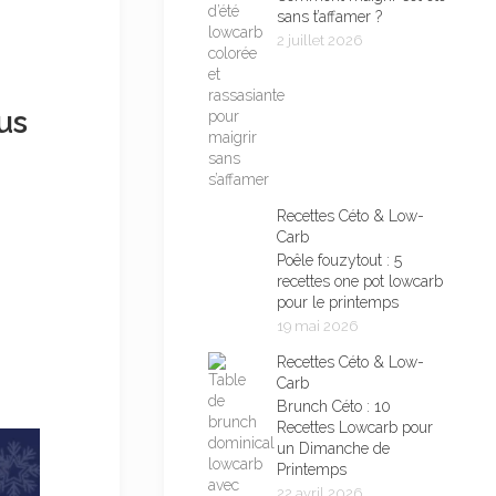
sans t’affamer ?
2 juillet 2026
us
Recettes Céto & Low-
Carb
Poêle fouzytout : 5
recettes one pot lowcarb
pour le printemps
19 mai 2026
Recettes Céto & Low-
Carb
Brunch Céto : 10
Recettes Lowcarb pour
un Dimanche de
Printemps
22 avril 2026