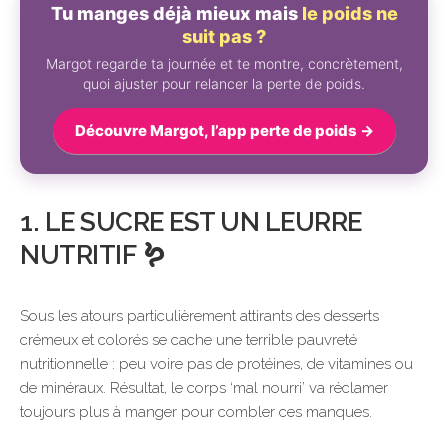
Tu manges déjà mieux mais
le poids ne
suit pas ?
Margot regarde ta journée et te montre, concrètement,
quoi ajuster pour relancer la perte de poids.
Découvre Margot, l’app perte de poids →
1. LE SUCRE EST UN LEURRE
NUTRITIF 🪱
Sous les atours particulièrement attirants des desserts
crémeux et colorés se cache une terrible pauvreté
nutritionnelle : peu voire pas de protéines, de vitamines ou
de minéraux. Résultat, le corps ‘mal nourri’ va réclamer
toujours plus à manger pour combler ces manques.