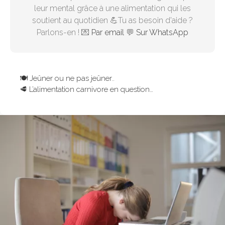
leur mental grâce à une alimentation qui les
soutient au quotidien 💪Tu as besoin d'aide ?
Parlons-en ! 💌
Par email
💬
Sur WhatsApp
🍽 Jeûner ou ne pas jeûner..
🥩 L’alimentation carnivore en question…