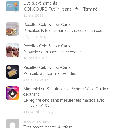
Live & évènements
[CONCOURS] Put**n, 3 ans ! 🎂 – Terminé !
11 mai 2022
Recettes Céto & Low-Carb
Pancakes keto et variantes sucrées ou salées
26 juillet 2017
Recettes Céto & Low-Carb
Brownie gourmand… et cétogène !
10 mars 2018
Recettes Céto & Low-Carb
Pain céto au four micro-ondes
4 octobre 2017
Alimentation & Nutrition
/
Régime Céto : Guide du
débutant
Le régime céto sans mesurer les macros avec
l’#assietteARG
1 novembre 2023
snoopymo says:
Très bonne recette. A refaire.