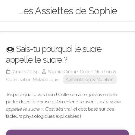
Skip
Les Assiettes de Sophie
to
content
🍩 Sais-tu pourquoi le sucre
appelle le sucre ?
7 mars 2024
Sophie Gironi • Coach Nutrition &
Optimisation Métabolique
Alimentation & Nutrition
J’espère que tu vas bien ! Cette semaine, j’ai envie de te
parler de cette phrase qu’on entend souvent :
« Le sucre
appelle le sucre »
. C’est très vrai, et c’est basé sur des
facteurs physiologiques explicables !