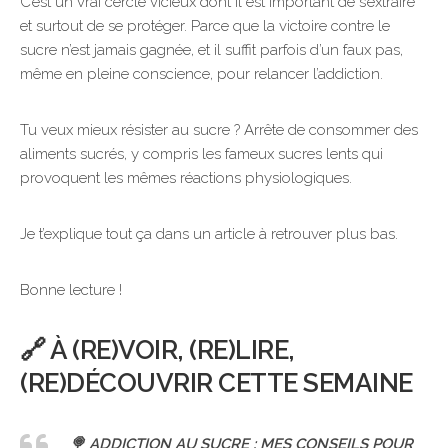
C’est un vrai cercle vicieux dont il est important de s’extraire
et surtout de se protéger. Parce que la victoire contre le
sucre n’est jamais gagnée, et il suffit parfois d’un faux pas,
même en pleine conscience, pour relancer l’addiction.
Tu veux mieux résister au sucre ? Arrête de consommer des
aliments sucrés, y compris les fameux sucres lents qui
provoquent les mêmes réactions physiologiques.
Je t’explique tout ça dans un article à retrouver plus bas.
Bonne lecture !
🔗 À (RE)VOIR, (RE)LIRE,
(RE)DÉCOUVRIR CETTE SEMAINE
🍭 ADDICTION AU SUCRE : MES CONSEILS POUR