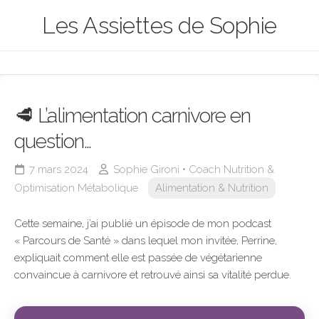
Skip
Les Assiettes de Sophie
to
content
🥩 L’alimentation carnivore en
question…
7 mars 2024
Sophie Gironi • Coach Nutrition &
Optimisation Métabolique
Alimentation & Nutrition
Cette semaine, j’ai publié un épisode de mon podcast
« Parcours de Santé » dans lequel mon invitée, Perrine,
expliquait comment elle est passée de végétarienne
convaincue à carnivore et retrouvé ainsi sa vitalité perdue.