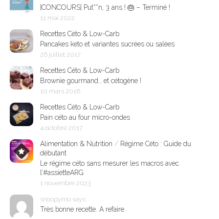
[CONCOURS] Put**n, 3 ans ! 🎂 – Terminé !
11 mai 2022
Recettes Céto & Low-Carb
Pancakes keto et variantes sucrées ou salées
26 juillet 2017
Recettes Céto & Low-Carb
Brownie gourmand… et cétogène !
10 mars 2018
Recettes Céto & Low-Carb
Pain céto au four micro-ondes
4 octobre 2017
Alimentation & Nutrition
/
Régime Céto : Guide du
débutant
Le régime céto sans mesurer les macros avec
l’#assietteARG
1 novembre 2023
snoopymo says:
Très bonne recette. A refaire.