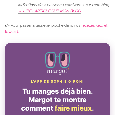
indications de « passer au carnivore » sur mon blog.
→ LIRE L’ARTICLE SUR MON BLOG
👉 Pour passer à l’assiette, pioche dans nos
recettes keto et
lowcarb
.
L’APP DE SOPHIE GIRONI
Tu manges déjà bien.
Margot te montre
comment
faire mieux
.