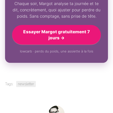
Chaque soir, Margot analyse ta journée et te
dit, concrètement, quoi ajuster pour perdre du
poids. Sans comptage, sans prise de tête.
Essayer Margot gratuitement 7
jours →
lowcarb · perds du poids, une assiette à la fois
Tags:
newsletter