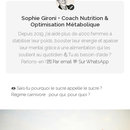
Sophie Gironi • Coach Nutrition &
Optimisation Métabolique
Depuis 2019, j'ai aidé plus de 4000 femmes à
stabiliser leur poids, booster leur énergie et apaiser
leur mental grâce à une alimentation qui les
soutient au quotidien 💪Tu as besoin d'aide ?
Parlons-en ! 💌
Par email
💬
Sur WhatsApp
🍩 Sais-tu pourquoi le sucre appelle le sucre ?
Régime carnivore : pour qui, pour quoi ?