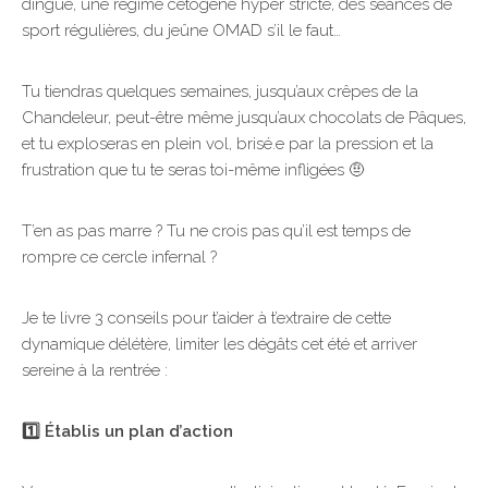
dingue, une régime cétogène hyper stricte, des séances de
sport régulières, du jeûne OMAD s’il le faut…
Tu tiendras quelques semaines, jusqu’aux crêpes de la
Chandeleur, peut-être même jusqu’aux chocolats de Pâques,
et tu exploseras en plein vol, brisé.e par la pression et la
frustration que tu te seras toi-même infligées 🤨
T’en as pas marre ? Tu ne crois pas qu’il est temps de
rompre ce cercle infernal ?
Je te livre 3 conseils pour t’aider à t’extraire de cette
dynamique délétère, limiter les dégâts cet été et arriver
sereine à la rentrée :
1️⃣ Établis un plan d’action