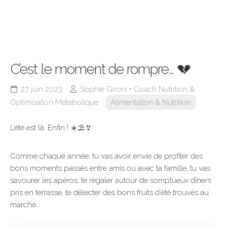
C’est le moment de rompre… 💔
27 juin 2023
Sophie Gironi • Coach Nutrition &
Optimisation Métabolique
Alimentation & Nutrition
L’été est là. Enfin ! ☀️⛱️👙
Comme chaque année, tu vas avoir envie de profiter des
bons moments passés entre amis ou avec ta famille, tu vas
savourer les apéros, te régaler autour de somptueux dîners
pris en terrasse, te délecter des bons fruits d’été trouvés au
marché…