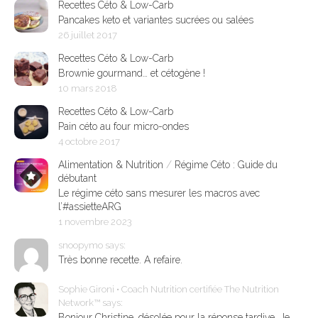
Recettes Céto & Low-Carb
Pancakes keto et variantes sucrées ou salées
26 juillet 2017
Recettes Céto & Low-Carb
Brownie gourmand… et cétogène !
10 mars 2018
Recettes Céto & Low-Carb
Pain céto au four micro-ondes
4 octobre 2017
Alimentation & Nutrition
/
Régime Céto : Guide du
débutant
Le régime céto sans mesurer les macros avec
l’#assietteARG
1 novembre 2023
snoopymo says:
Très bonne recette. A refaire.
Sophie Gironi • Coach Nutrition certifiée The Nutrition
Network™ says:
Bonjour Christine, désolée pour la réponse tardive. Je