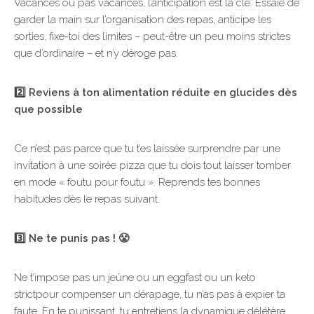
Vacances ou pas vacances, l’anticipation est la clé. Essaie de
garder la main sur l’organisation des repas, anticipe les
sorties, fixe-toi des limites – peut-être un peu moins strictes
que d’ordinaire – et n’y déroge pas.
2️⃣ Reviens à ton alimentation réduite en glucides dès
que possible
Ce n’est pas parce que tu t’es laissée surprendre par une
invitation à une soirée pizza que tu dois tout laisser tomber
en mode « foutu pour foutu ». Reprends tes bonnes
habitudes dès le repas suivant.
3️⃣ Ne te punis pas ! 😤
Ne t’impose pas un jeûne ou un eggfast ou un keto
strictpour compenser un dérapage, tu n’as pas à expier ta
faute. En te punissant, tu entretiens la dynamique délétère