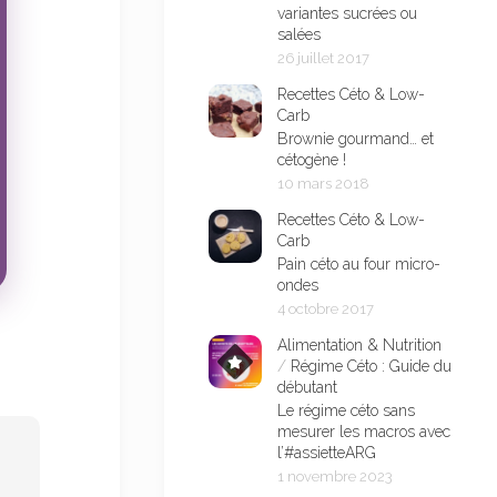
variantes sucrées ou
salées
26 juillet 2017
Recettes Céto & Low-
Carb
Brownie gourmand… et
cétogène !
10 mars 2018
Recettes Céto & Low-
Carb
Pain céto au four micro-
ondes
4 octobre 2017
Alimentation & Nutrition
/
Régime Céto : Guide du
débutant
Le régime céto sans
mesurer les macros avec
l’#assietteARG
1 novembre 2023