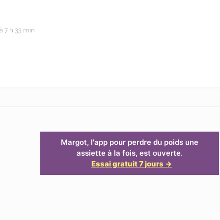
à 7 h 33 min
Margot, l'app pour perdre du poids une
assiette à la fois, est ouverte.
Essai gratuit 7 jours →