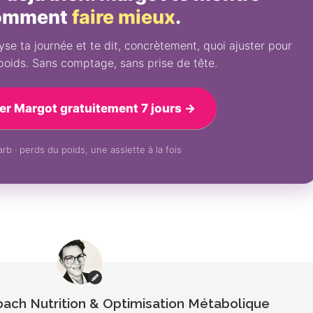
omment
faire mieux
.
se ta journée et te dit, concrètement, quoi ajuster pour
poids. Sans comptage, sans prise de tête.
er Margot gratuitement 7 jours →
rb · perds du poids, une assiette à la fois
Coach Nutrition & Optimisation Métabolique