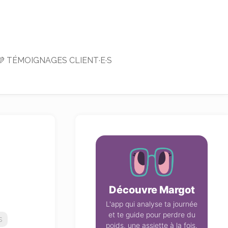
💜 TÉMOIGNAGES CLIENT·E·S
Découvre Margot
L'app qui analyse ta journée
et te guide pour perdre du
s
poids, une assiette à la fois.