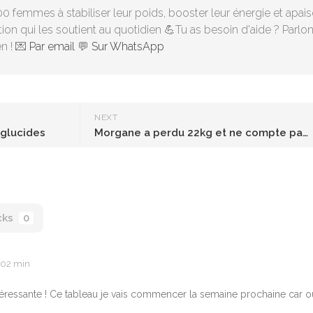
00 femmes à stabiliser leur poids, booster leur énergie et apais
ion qui les soutient au quotidien 💪Tu as besoin d'aide ? Parlo
n ! 💌
Par email
💬
Sur WhatsApp
NEXT
 glucides
Morgane a perdu 22kg et ne compte pas s’arrêter en si bon chemin !
cks
0
 02 min
téressante ! Ce tableau je vais commencer la semaine prochaine car ou