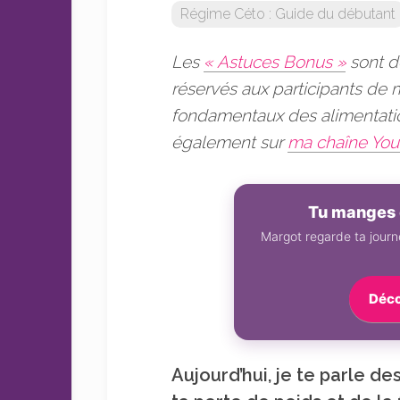
Régime Céto : Guide du débutant
sans
sucre
Les
« Astuces Bonus »
sont d
réservés aux participants de
fondamentaux des alimentation
également sur
ma chaîne Yo
Tu manges 
Margot regarde ta journé
Déco
Aujourd’hui, je te parle d