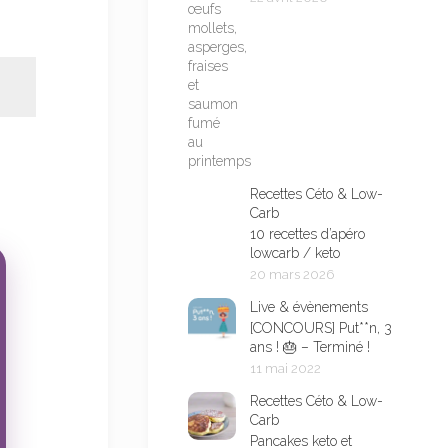
Recettes Céto & Low-
Carb
10 recettes d’apéro
lowcarb / keto
20 mars 2026
Live & évènements
[CONCOURS] Put**n, 3
ans ! 🎂 – Terminé !
11 mai 2022
Recettes Céto & Low-
Carb
Pancakes keto et