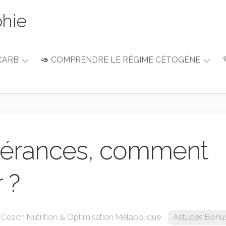
phie
CARB
🥑 COMPRENDRE LE RÉGIME CÉTOGÈNE
Guide
du
débutant
Alimentation
&
olérances, comment
Nutrition
r ?
• Coach Nutrition & Optimisation Métabolique
Astuces Bonu