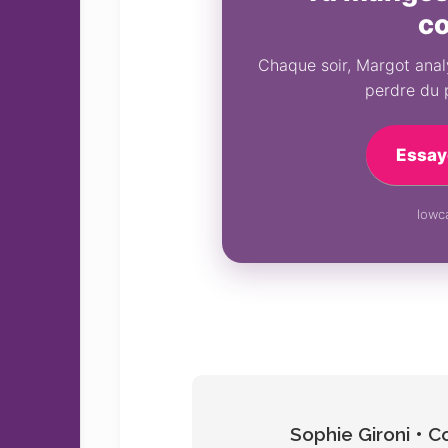
c
Chaque soir, Margot analy
perdre du 
Essay
lowca
Sophie Gironi • 