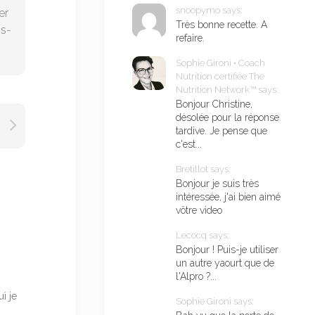
snoopymo says:
er
Très bonne recette. A
ns-
refaire.
Sophie Gironi • Coach
Nutrition certifiée The
Nutrition Network™ says:
Bonjour Christine,
désolée pour la réponse
tardive. Je pense que
c'est...
Bretillot says:
Bonjour je suis très
intéressée, j'ai bien aimé
vôtre video
Lecocq says:
Bonjour ! Puis-je utiliser
un autre yaourt que de
l'Alpro ?...
i je
Sophie Gironi says: