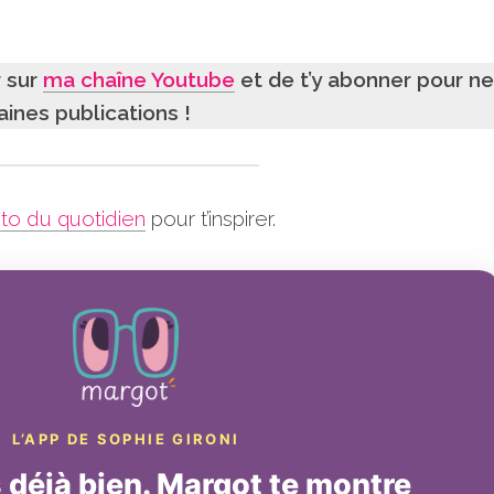
r sur
ma chaîne Youtube
et de t’y abonner pour ne
ines publications !
to du quotidien
pour t’inspirer.
L’APP DE SOPHIE GIRONI
déjà bien. Margot te montre