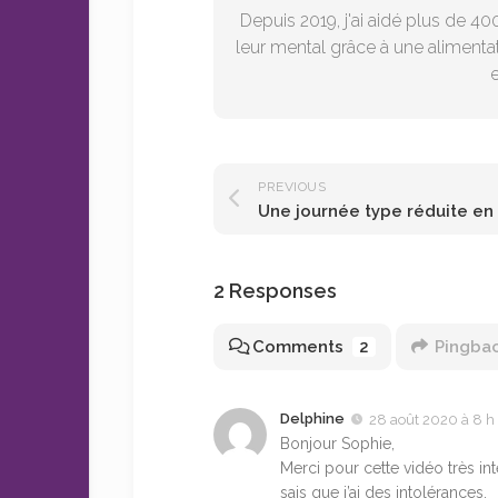
Depuis 2019, j'ai aidé plus de 40
leur mental grâce à une alimentat
e
PREVIOUS
Une journée type réduite en
2 Responses
Comments
2
Pingba
Delphine
28 août 2020 à 8 h
Bonjour Sophie,
Merci pour cette vidéo très in
sais que j’ai des intolérances.