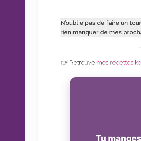
N’oublie pas de faire un tou
rien manquer de mes procha
👉 Retrouve
mes recettes ke
Tu manges 