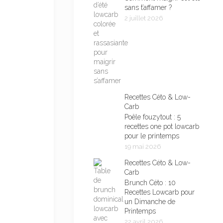
sans t’affamer ?
2 juillet 2026
Recettes Céto & Low-
Carb
Poêle fouzytout : 5
recettes one pot lowcarb
pour le printemps
19 mai 2026
Recettes Céto & Low-
Carb
Brunch Céto : 10
Recettes Lowcarb pour
un Dimanche de
Printemps
22 avril 2026