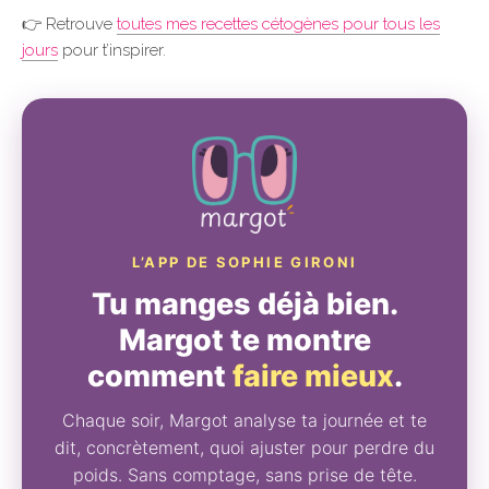
👉 Retrouve
toutes mes recettes cétogènes pour tous les
jours
pour t’inspirer.
L’APP DE SOPHIE GIRONI
Tu manges déjà bien.
Margot te montre
comment
faire mieux
.
Chaque soir, Margot analyse ta journée et te
dit, concrètement, quoi ajuster pour perdre du
poids. Sans comptage, sans prise de tête.