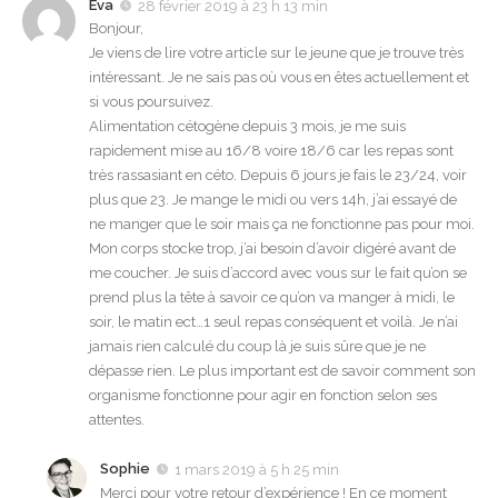
Eva
28 février 2019 à 23 h 13 min
Bonjour,
Je viens de lire votre article sur le jeune que je trouve très
intéressant. Je ne sais pas où vous en êtes actuellement et
si vous poursuivez.
Alimentation cétogène depuis 3 mois, je me suis
rapidement mise au 16/8 voire 18/6 car les repas sont
très rassasiant en céto. Depuis 6 jours je fais le 23/24, voir
plus que 23. Je mange le midi ou vers 14h, j’ai essayé de
ne manger que le soir mais ça ne fonctionne pas pour moi.
Mon corps stocke trop, j’ai besoin d’avoir digéré avant de
me coucher. Je suis d’accord avec vous sur le fait qu’on se
prend plus la tête à savoir ce qu’on va manger à midi, le
soir, le matin ect…1 seul repas conséquent et voilà. Je n’ai
jamais rien calculé du coup là je suis sûre que je ne
dépasse rien. Le plus important est de savoir comment son
organisme fonctionne pour agir en fonction selon ses
attentes.
Sophie
1 mars 2019 à 5 h 25 min
Merci pour votre retour d’expérience ! En ce moment