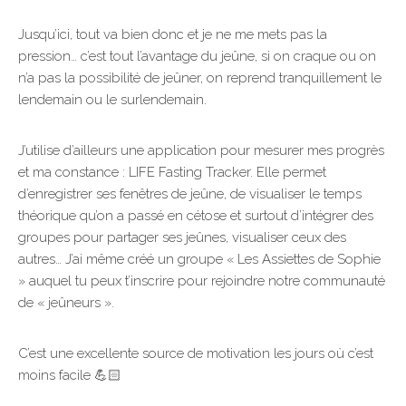
Jusqu’ici, tout va bien donc et je ne me mets pas la
pression… c’est tout l’avantage du jeûne, si on craque ou on
n’a pas la possibilité de jeûner, on reprend tranquillement le
lendemain ou le surlendemain.
J’utilise d’ailleurs une application pour mesurer mes progrès
et ma constance : LIFE Fasting Tracker. Elle permet
d’enregistrer ses fenêtres de jeûne, de visualiser le temps
théorique qu’on a passé en cétose et surtout d’intégrer des
groupes pour partager ses jeûnes, visualiser ceux des
autres… J’ai même créé un groupe « Les Assiettes de Sophie
» auquel tu peux t’inscrire pour rejoindre notre communauté
de « jeûneurs ».
C’est une excellente source de motivation les jours où c’est
moins facile 💪🏻