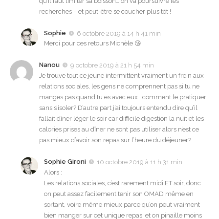
qu’il faut limiter sa boisson….on va poursuivre les
recherches – et peut-être se coucher plus tôt !
Sophie
6 octobre 2019 à 14 h 41 min
Merci pour ces retours Michèle 😘
Nanou
9 octobre 2019 à 21 h 54 min
Je trouve tout ce jeune intermittent vraiment un frein aux
relations sociales, les gens ne comprennent pas si tu ne
manges pas quand tu es avec eux.. comment le pratiquer
sans s’isoler? D’autre part j’ai toujours entendu dire qu’il
fallait dîner léger le soir car difficile digestion la nuit et les
calories prises au dîner ne sont pas utiliser alors n’est ce
pas mieux d’avoir son repas sur l’heure du déjeuner?
Sophie Gironi
10 octobre 2019 à 11 h 31 min
Alors :
Les relations sociales, c’est rarement midi ET soir, donc
on peut assez facilement tenir son OMAD même en
sortant, voire même mieux parce qu’on peut vraiment
bien manger sur cet unique repas, et on pinaille moins