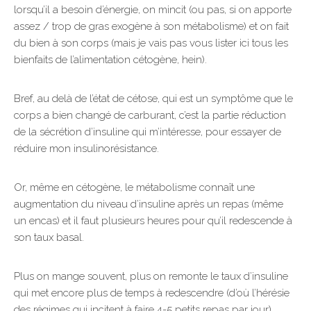
lorsqu’il a besoin d’énergie, on mincit (ou pas, si on apporte
assez / trop de gras exogène à son métabolisme) et on fait
du bien à son corps (mais je vais pas vous lister ici tous les
bienfaits de l’alimentation cétogène, hein).
Bref, au delà de l’état de cétose, qui est un symptôme que le
corps a bien changé de carburant, c’est la partie réduction
de la sécrétion d’insuline qui m’intéresse, pour essayer de
réduire mon insulinorésistance.
Or, même en cétogène, le métabolisme connaît une
augmentation du niveau d’insuline après un repas (même
un encas) et il faut plusieurs heures pour qu’il redescende à
son taux basal.
Plus on mange souvent, plus on remonte le taux d’insuline
qui met encore plus de temps à redescendre (d’où l’hérésie
des régimes qui incitent à faire 4-5 petits repas par jour).