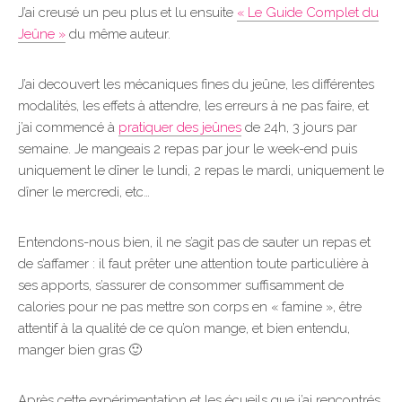
J’ai creusé un peu plus et lu ensuite
« Le Guide Complet du
Jeûne »
du même auteur.
J’ai decouvert les mécaniques fines du jeûne, les différentes
modalités, les effets à attendre, les erreurs à ne pas faire, et
j’ai commencé à
pratiquer des jeûnes
de 24h, 3 jours par
semaine. Je mangeais 2 repas par jour le week-end puis
uniquement le dîner le lundi, 2 repas le mardi, uniquement le
dîner le mercredi, etc…
Entendons-nous bien, il ne s’agit pas de sauter un repas et
de s’affamer : il faut prêter une attention toute particulière à
ses apports, s’assurer de consommer suffisamment de
calories pour ne pas mettre son corps en « famine », être
attentif à la qualité de ce qu’on mange, et bien entendu,
manger bien gras 🙂
Après cette expérimentation et les écueils que j’ai rencontrés