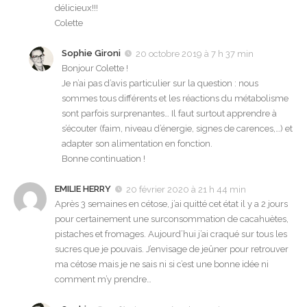
délicieux!!!
Colette
Sophie Gironi
20 octobre 2019 à 7 h 37 min
Bonjour Colette !
Je n’ai pas d’avis particulier sur la question : nous
sommes tous différents et les réactions du métabolisme
sont parfois surprenantes… Il faut surtout apprendre à
s’écouter (faim, niveau d’énergie, signes de carences,…) et
adapter son alimentation en fonction.
Bonne continuation !
EMILIE HERRY
20 février 2020 à 21 h 44 min
Après 3 semaines en cétose, j’ai quitté cet état il y a 2 jours
pour certainement une surconsommation de cacahuètes,
pistaches et fromages. Aujourd’hui j’ai craqué sur tous les
sucres que je pouvais. J’envisage de jeûner pour retrouver
ma cétose mais je ne sais ni si c’est une bonne idée ni
comment m’y prendre…