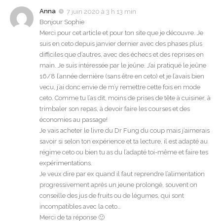
Anna
7 juin 2020 à 3 h 13 min
Bonjour Sophie
Merci pour cet article et pour ton site que je découvre. Je
suis en ceto depuis janvier dernier avec des phases plus
difficiles que d’autres, avec des échecs et des reprises en
main. Je suis intéressée par le jeûne. J’ai pratiqué le jeûne
16/8 l’année dernière (sans être en ceto) et je l’avais bien
vecu, j’ai donc envie de m’y remettre cette fois en mode
ceto. Comme tu l’as dit, moins de prises de tête à cuisiner, à
trimbaler son repas, à devoir faire les courses et des
économies au passage!
Je vais acheter le livre du Dr Fung du coup mais j’aimerais
savoir si selon ton expérience et ta lecture, il est adapté au
régime ceto ou bien tu as du l’adapté toi-même et faire tes
expérimentations.
Je veux dire par ex quand il faut reprendre l’alimentation
progressivement après un jeune prolongé, souvent on
conseille des jus de fruits ou de légumes, qui sont
incompatibles avec la ceto…
Merci de ta réponse 🙂