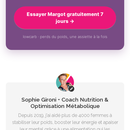
Essayer Margot gratuitement 7
jours →
lowcarb · perds du poids, une assiette à la fois
Sophie Gironi • Coach Nutrition &
Optimisation Métabolique
Depuis 2019, j'ai aidé plus de 4000 femmes à
stabiliser leur poids, booster leur énergie et apaiser
leur mental grâce à une alimentation qui les