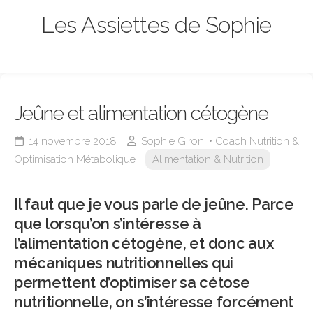
Skip
Les Assiettes de Sophie
to
content
Jeûne et alimentation cétogène
14 novembre 2018
Sophie Gironi • Coach Nutrition &
Optimisation Métabolique
Alimentation & Nutrition
Il faut que je vous parle de jeûne. Parce
que lorsqu’on s’intéresse à
l’alimentation cétogène, et donc aux
mécaniques nutritionnelles qui
permettent d’optimiser sa cétose
nutritionnelle, on s’intéresse forcément