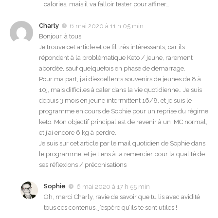
calories, mais il va falloir tester pour affiner…
Charly
6 mai 2020 à 11 h 05 min
Bonjour, à tous,
Je trouve cet article et ce fil très intéressants, car ils
répondent à la problématique Keto / jeune, rarement
abordée, sauf quelquefois en phase de démarrage.
Pour ma part, j’ai d’excellents souvenirs de jeunes de 8 à
10j, mais difficiles à caler dans la vie quotidienne.. Je suis
depuis 3 mois en jeune intermittent 16/8, et je suis le
programme en cours de Sophie pour un reprise du régime
keto. Mon objectif principal est de revenir à un IMC normal,
et j’ai encore 6 kg à perdre.
Je suis sur cet article par le mail quotidien de Sophie dans
le programme, et je tiens à la remercier pour la qualité de
ses réflexions / préconisations
Sophie
6 mai 2020 à 17 h 55 min
Oh, merci Charly, ravie de savoir que tu lis avec avidité
tous ces contenus, j’espère qu’ils te sont utiles !