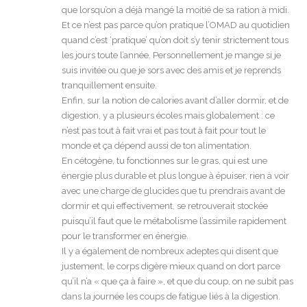
que lorsqu’on a déjà mangé la moitié de sa ration à midi.
Et ce n’est pas parce qu’on pratique l’OMAD au quotidien
quand c’est ‘pratique’ qu’on doit s’y tenir strictement tous
les jours toute l’année. Personnellement je mange si je
suis invitée ou que je sors avec des amis et je reprends
tranquillement ensuite.
Enfin, sur la notion de calories avant d’aller dormir, et de
digestion, y a plusieurs écoles mais globalement : ce
n’est pas tout à fait vrai et pas tout à fait pour tout le
monde et ça dépend aussi de ton alimentation.
En cétogène, tu fonctionnes sur le gras, qui est une
énergie plus durable et plus longue à épuiser, rien à voir
avec une charge de glucides que tu prendrais avant de
dormir et qui effectivement, se retrouverait stockée
puisqu’il faut que le métabolisme l’assimile rapidement
pour le transformer en énergie.
Il y a également de nombreux adeptes qui disent que
justement, le corps digère mieux quand on dort parce
qu’il n’a « que ça à faire », et que du coup, on ne subit pas
dans la journée les coups de fatigue liés à la digestion.