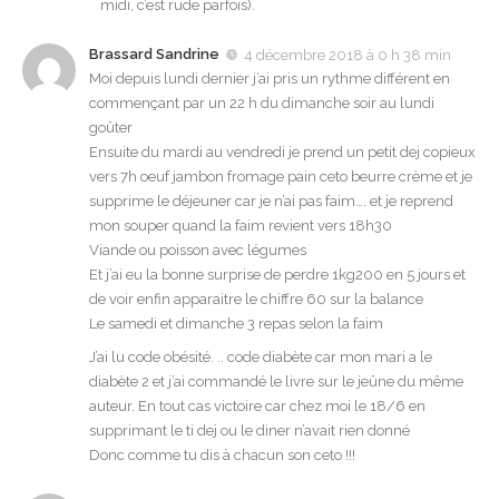
midi, c’est rude parfois).
Brassard Sandrine
4 décembre 2018 à 0 h 38 min
Moi depuis lundi dernier j’ai pris un rythme différent en
commençant par un 22 h du dimanche soir au lundi
goûter
Ensuite du mardi au vendredi je prend un petit dej copieux
vers 7h oeuf jambon fromage pain ceto beurre crème et je
supprime le déjeuner car je n’ai pas faim…. et je reprend
mon souper quand la faim revient vers 18h30
Viande ou poisson avec légumes
Et j’ai eu la bonne surprise de perdre 1kg200 en 5 jours et
de voir enfin apparaitre le chiffre 60 sur la balance
Le samedi et dimanche 3 repas selon la faim
J’ai lu code obésité. .. code diabète car mon mari a le
diabète 2 et j’ai commandé le livre sur le jeûne du même
auteur. En tout cas victoire car chez moi le 18/6 en
supprimant le ti dej ou le diner n’avait rien donné
Donc comme tu dis à chacun son ceto !!!