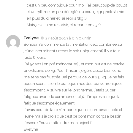
c’est un peu compliqué pour moi, j’ai beaucoup de boulot
et un rythme un peu déréglé, du coup je grignote à midi
en plus du dîner et j’ai repris 3kg :/
Mais je vais me ressaisir, et repartir en 23/1 !
Evelyne
27 août 2019 à 8 h 05 min
Bonjour, j’ai commencé l’alimentation ceto combinée au
jeûne intermittent ( repas le soir uniquement) il y a tout
juste 8 jours.
J’ai 52 ans ( en pré ménopause) , et mon but est de perdre
une dizaine de kg. Pour l’instant je gère assez bien et ne
me sens pas frustrée. J’ai perdu a ce jour 2,9 kg. Je ne fais
aucun sport. Il semblerait que mes douleurs chroniques
s’estompent. A suivre sur le long terme. J’etais Super
fatiguée avant de commencer et j’ai l’impression que la
fatigue s’estompe également.
J’avais peur de faire n’importe quoi en combinant ceto et
jeûne mais je crois que c’est ce dont mon corps a besoin.
J’espere Pouvoir atteindre mon objectif .
Evelyne