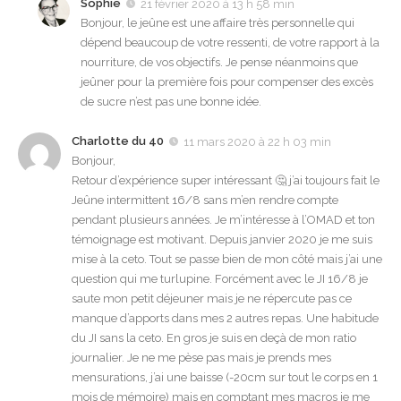
Sophie
21 février 2020 à 13 h 58 min
Bonjour, le jeûne est une affaire très personnelle qui
dépend beaucoup de votre ressenti, de votre rapport à la
nourriture, de vos objectifs. Je pense néanmoins que
jeûner pour la première fois pour compenser des excès
de sucre n’est pas une bonne idée.
Charlotte du 40
11 mars 2020 à 22 h 03 min
Bonjour,
Retour d’expérience super intéressant 🤔 j’ai toujours fait le
Jeûne intermittent 16/8 sans m’en rendre compte
pendant plusieurs années. Je m’intéresse à l’OMAD et ton
témoignage est motivant. Depuis janvier 2020 je me suis
mise à la ceto. Tout se passe bien de mon côté mais j’ai une
question qui me turlupine. Forcément avec le JI 16/8 je
saute mon petit déjeuner mais je ne répercute pas ce
manque d’apports dans mes 2 autres repas. Une habitude
du JI sans la ceto. En gros je suis en deçà de mon ratio
journalier. Je ne me pèse pas mais je prends mes
mensurations, j’ai une baisse (-20cm sur tout le corps en 1
mois de mémoire) mais en comptant mes macros je me