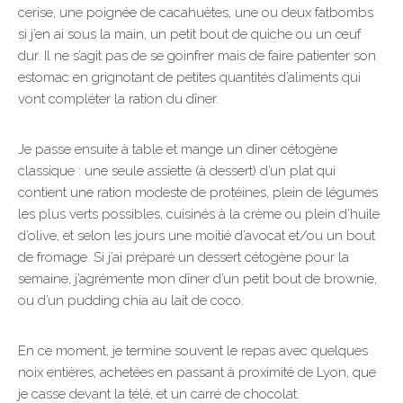
cerise, une poignée de cacahuètes, une ou deux fatbombs
si j’en ai sous la main, un petit bout de quiche ou un œuf
dur. Il ne s’agit pas de se goinfrer mais de faire patienter son
estomac en grignotant de petites quantités d’aliments qui
vont compléter la ration du dîner.
Je passe ensuite à table et mange un dîner cétogène
classique : une seule assiette (à dessert) d’un plat qui
contient une ration modeste de protéines, plein de légumes
les plus verts possibles, cuisinés à la crème ou plein d’huile
d’olive, et selon les jours une moitié d’avocat et/ou un bout
de fromage. Si j’ai préparé un dessert cétogène pour la
semaine, j’agrémente mon dîner d’un petit bout de brownie,
ou d’un pudding chia au lait de coco.
En ce moment, je termine souvent le repas avec quelques
noix entières, achetées en passant à proximité de Lyon, que
je casse devant la télé, et un carré de chocolat.