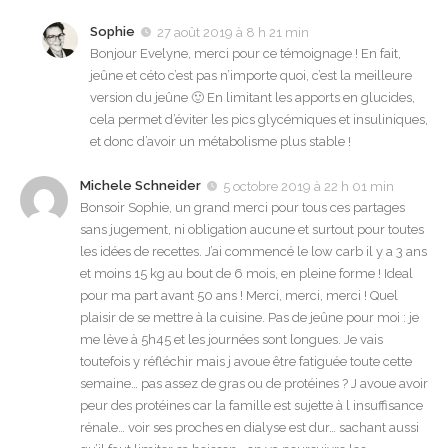
Sophie
27 août 2019 à 8 h 21 min
Bonjour Evelyne, merci pour ce témoignage ! En fait,
jeûne et céto c’est pas n’importe quoi, c’est la meilleure
version du jeûne 🙂 En limitant les apports en glucides,
cela permet d’éviter les pics glycémiques et insuliniques,
et donc d’avoir un métabolisme plus stable !
Michele Schneider
5 octobre 2019 à 22 h 01 min
Bonsoir Sophie, un grand merci pour tous ces partages
sans jugement, ni obligation aucune et surtout pour toutes
les idées de recettes. J’ai commencé le low carb il y a 3 ans
et moins 15 kg au bout de 6 mois, en pleine forme ! Ideal
pour ma part avant 50 ans ! Merci, merci, merci ! Quel
plaisir de se mettre à la cuisine. Pas de jeûne pour moi : je
me lève à 5h45 et les journées sont longues. Je vais
toutefois y réfléchir mais j avoue être fatiguée toute cette
semaine… pas assez de gras ou de protéines ? J avoue avoir
peur des protéines car la famille est sujette à l insuffisance
rénale… voir ses proches en dialyse est dur… sachant aussi