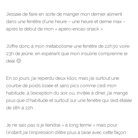
J’essaie de faire en sorte de manger mon dernier aliment
dans une fenêtre d’une heure – une heure et demie max –
après le début de mon « apéro-encas-snack ».
J’offre donc à mon métabolisme une fenêtre de 22h30 voire
23h de jeûne, en espérant que mon insuline comprenne le
deal 🙂
En 10 jours, j’ai reperdu deux kilos, mais j’ai surtout une
courbe de poids lissée et sans pics comme c’est mon
habitude, à l’exception du soir où, invitée à dîner, j’ai mangé
plus que d’habitude et surtout sur une fenêtre qui s’est étalée
de 18h à 22h.
Je ne sais pas si je tiendrai « à long terme » mais pour
l’instant j’ai l’impression d’être plus à l’aise avec cette façon