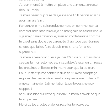
J’ai commencé à mettre en place une alimentation ceto
depuis 1 mois.
J’aimais beaucoup faire des jeunes de 24 h parfois et sans
avoir jamais faim.
Par contre je me suis rendue compte en commencant à
compter mes macros que je ne mangeais pas assez et que
si je maigrissais c’était que j’étais en mode famine comme
tu dis et sans doute très carencée ( habitude des régimes
strictes que j’ai du faire depuis mes 15 ans j’en ai 60
aujourd’hui)
J’aimerais bien continuer à jeuner 20 h ou plus mais dans
ces cas la mon estomac est incapable d’avaler en un repas
les proteines et lipides minimum pour que j’aille bien.
Pour l’instant je me contente d’un 16/8 avec comptage
régulier des macros (un résultat impressionnant dès la 2
ème semaine de réalimentation la perte des cheveux
stoppée )
as-tu une idée sur cette question? J’aimerais savoir ce que
tu en penses.
Merci de tes articles et de tes recettes ton cake est