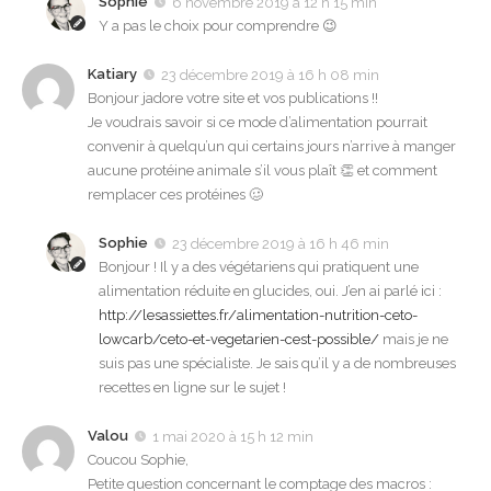
Sophie
6 novembre 2019 à 12 h 15 min
Y a pas le choix pour comprendre 😉
Katiary
23 décembre 2019 à 16 h 08 min
Bonjour jadore votre site et vos publications !!
Je voudrais savoir si ce mode d’alimentation pourrait
convenir à quelqu’un qui certains jours n’arrive à manger
aucune protéine animale s’il vous plaît 👏 et comment
remplacer ces protéines 🥴
Sophie
23 décembre 2019 à 16 h 46 min
Bonjour ! Il y a des végétariens qui pratiquent une
alimentation réduite en glucides, oui. J’en ai parlé ici :
http://lesassiettes.fr/alimentation-nutrition-ceto-
lowcarb/ceto-et-vegetarien-cest-possible/
mais je ne
suis pas une spécialiste. Je sais qu’il y a de nombreuses
recettes en ligne sur le sujet !
Valou
1 mai 2020 à 15 h 12 min
Coucou Sophie,
Petite question concernant le comptage des macros :