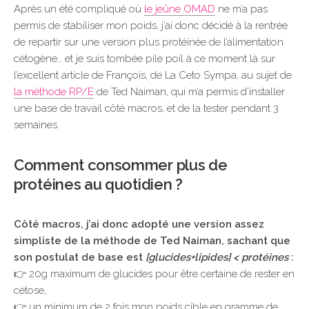
Après un été compliqué où
le jeûne OMAD
ne m’a pas
permis de stabiliser mon poids, j’ai donc décidé à la rentrée
de repartir sur une version plus protéinée de l’alimentation
cétogène… et je suis tombée pile poil à ce moment là sur
l’excellent article de François, de La Ceto Sympa, au sujet de
la méthode RP/E
de Ted Naiman, qui m’a permis d’installer
une base de travail côté macros, et de la tester pendant 3
semaines.
Comment consommer plus de
protéines au quotidien ?
Côté macros, j’ai donc adopté une version assez
simpliste de la méthode de Ted Naiman, sachant que
son postulat de base est
[glucides+lipides] < protéines
:
👉 20g maximum de glucides pour être certaine de rester en
cétose,
👉 un minimum de 2 fois mon poids cible en gramme de