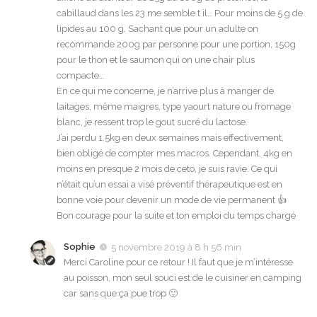
cabillaud dans les 23 me semble t il… Pour moins de 5 g de
lipides au 100 g. Sachant que pour un adulte on
recommande 200g par personne pour une portion, 150g
pour le thon et le saumon qui on une chair plus
compacte…
En ce qui me concerne, je n’arrive plus à manger de
laitages, même maigres, type yaourt nature ou fromage
blanc, je ressent trop le gout sucré du lactose.
J’ai perdu 1.5kg en deux semaines mais effectivement,
bien obligé de compter mes macros. Cependant, 4kg en
moins en presque 2 mois de ceto, je suis ravie. Ce qui
n’était qu’un essai a visé préventif thérapeutique est en
bonne voie pour devenir un mode de vie permanent 👍
Bon courage pour la suite et ton emploi du temps chargé
Sophie
5 novembre 2019 à 8 h 56 min
Merci Caroline pour ce retour ! Il faut que je m’intéresse
au poisson, mon seul souci est de le cuisiner en camping
car sans que ça pue trop 🙂