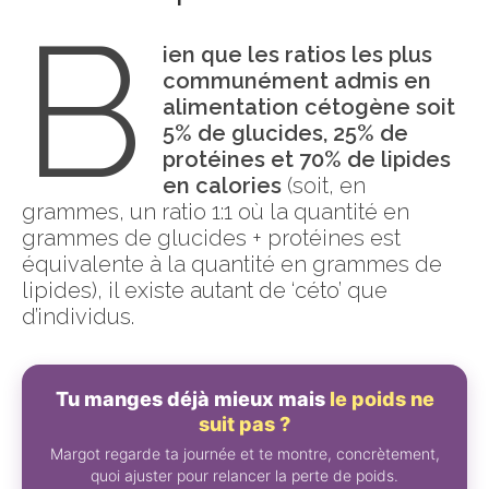
B
ien que les ratios les plus
communément admis en
alimentation cétogène soit
5% de glucides, 25% de
protéines et 70% de lipides
en calories
(soit, en
grammes, un ratio 1:1 où la quantité en
grammes de glucides + protéines est
équivalente à la quantité en grammes de
lipides), il existe autant de ‘céto’ que
d’individus.
Tu manges déjà mieux mais
le poids ne
suit pas ?
Margot regarde ta journée et te montre, concrètement,
quoi ajuster pour relancer la perte de poids.