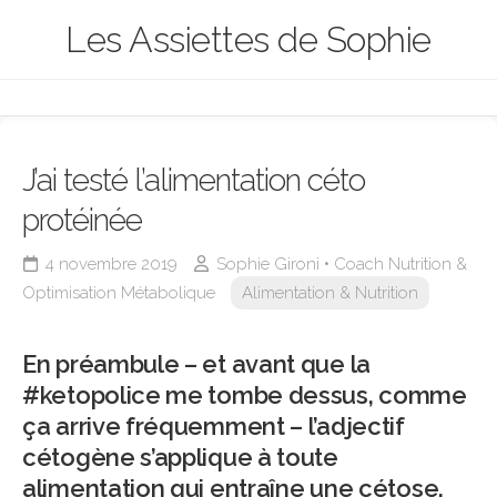
Skip
Les Assiettes de Sophie
to
content
J’ai testé l’alimentation céto
protéinée
4 novembre 2019
Sophie Gironi • Coach Nutrition &
Optimisation Métabolique
Alimentation & Nutrition
En préambule – et avant que la
#ketopolice me tombe dessus, comme
ça arrive fréquemment – l’adjectif
cétogène s’applique à toute
alimentation qui entraîne une cétose.