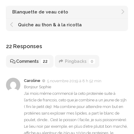
Blanquette de veau céto
Quiche au thon & à la ricotta
22 Responses
Comments
22
Pingbacks
0
Caroline
5 novembre 2019 à 8 h 52 min
Bonjour Sophie
J’ai mois même commencé la ceto proteinée suite à
l’article de francois, ceto que je combine a un jeune de 15h
( fini le petit dej). Ma combine pour atteindre mon but en
protéines sans exploser mes lipides, a part le blanc de
poulet, dinde… C’est le poisson ( facile, je suis poissonnière).
Le lieu noir par exemple, en plus d’etre plutot bon marché,
affiche au alentour de 25g au 100g de proteines, le