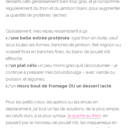
desserts céto généralement bien trop gras, et je consomme
régulièrement du thon et du jambon blanc pour augmenter
la quantité de protéines ‘sèches’.
Globalement, mes repas ressemblent à ça :
👉
une belle entrée protéinée
, type thon en boîte, oeuf
sous toutes ses formes, tranches de jambon, filet mignon ou
rosbeef froid en tranches fines, du blanc de poulet rôti
effiloché,
👉
un plat céto
un peu moins gras qu’à l’accoutumée – je
continue à préparer mes bloubiboulga – avec viande ou
poisson, et légumes,
👉un
micro bout de fromage OU un dessert lacté
.
Pour les petits creux, les apéros ou les encas en
déplacement, j’ai tout un tas de solutions, de la plus simple,
les oeufs durs, à la plus sympa,
la quiche au thon
, en
passant par le morceau de poulet rôti, les maquereaux en