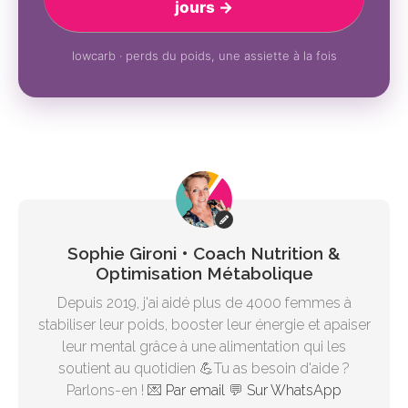
jours →
lowcarb · perds du poids, une assiette à la fois
Sophie Gironi • Coach Nutrition &
Optimisation Métabolique
Depuis 2019, j'ai aidé plus de 4000 femmes à
stabiliser leur poids, booster leur énergie et apaiser
leur mental grâce à une alimentation qui les
soutient au quotidien 💪Tu as besoin d'aide ?
Parlons-en ! 💌
Par email
💬
Sur WhatsApp