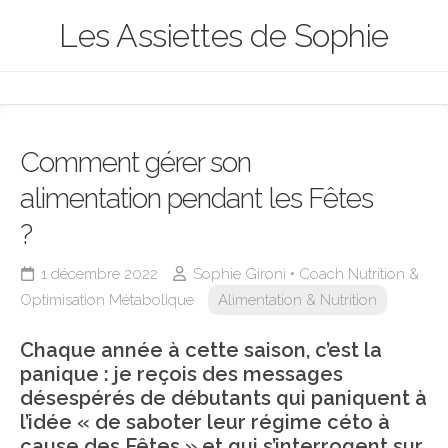
Skip
Les Assiettes de Sophie
to
content
Comment gérer son
alimentation pendant les Fêtes
?
1 décembre 2022
Sophie Gironi • Coach Nutrition &
Optimisation Métabolique
Alimentation & Nutrition
Chaque année à cette saison, c’est la
panique : je reçois des messages
désespérés de débutants qui paniquent à
l’idée « de saboter leur régime céto à
cause des Fêtes »
et qui s’interrogent sur