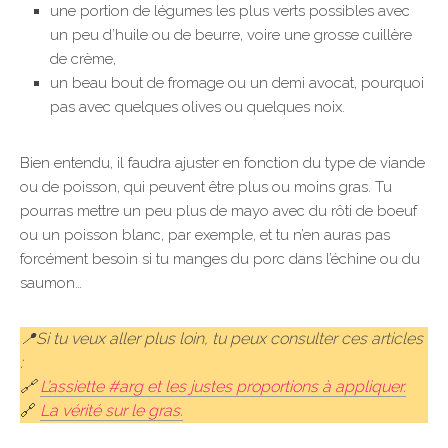
une portion de légumes les plus verts possibles avec
un peu d’huile ou de beurre, voire une grosse cuillère
de crème,
un beau bout de fromage ou un demi avocat, pourquoi
pas avec quelques olives ou quelques noix.
Bien entendu, il faudra ajuster en fonction du type de viande
ou de poisson, qui peuvent être plus ou moins gras. Tu
pourras mettre un peu plus de mayo avec du rôti de boeuf
ou un poisson blanc, par exemple, et tu n’en auras pas
forcément besoin si tu manges du porc dans l’échine ou du
saumon…
📍Si tu veux aller plus loin, tu peux consulter ces articles
:
🔗
L’assiette #arg et les justes proportions à appliquer.
🔗
La vérité sur le gras.