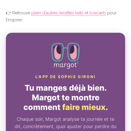
👉 Retrouve
plein d’autres recettes keto et lowcarb
pour
t’inspirer.
L’APP DE SOPHIE GIRONI
Tu manges déjà bien.
Margot te montre
comment
faire mieux
.
Chaque soir, Margot analyse ta journée et te
dit, concrètement, quoi ajuster pour perdre du