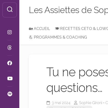
Skip
Les Assiettes de So
to
content
🏡 ACCUEIL
🍽 RECETTES CETO & LOW
💪 PROGRAMMES & COACHING
Petit-
Déjeuner,
Brunch
ou
Goûter
Tu ne pose
Entrées
&
Apéros
questions…
Plats
&
Accompagnements
3 mai 2024
Sophie Gironi • 
Desserts