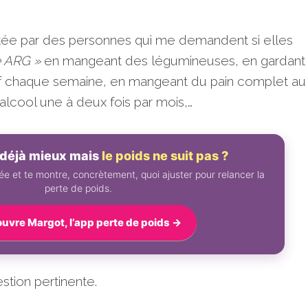
tée par des personnes qui me demandent si elles
e ARG »
en mangeant des légumineuses, en gardant 
estif chaque semaine, en mangeant du pain complet au
’alcool une à deux fois par mois,…
déjà mieux mais
le poids ne suit pas ?
e et te montre, concrètement, quoi ajuster pour relancer la
perte de poids.
uvre Margot, l’app perte de poids →
stion pertinente.