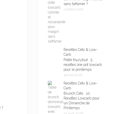
sans t’affamer ?
2 juillet 2026
Recettes Céto & Low-
Carb
Poêle fouzytout : 5
recettes one pot lowcarb
pour le printemps
19 mai 2026
Recettes Céto & Low-
Carb
Brunch Céto : 10
Recettes Lowcarb pour
un Dimanche de
 !
Printemps
22 avril 2026