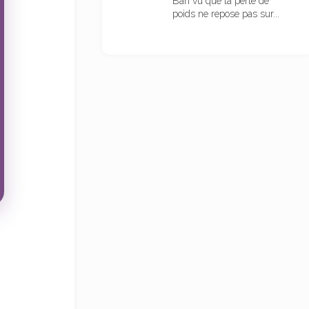
Bah vu que la perte de
poids ne repose pas sur...