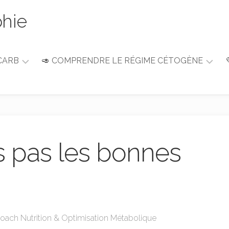
phie
CARB
🥑 COMPRENDRE LE RÉGIME CÉTOGÈNE
Guide
du
débutant
Alimentation
&
s pas les bonnes
Nutrition
Coach Nutrition & Optimisation Métabolique