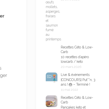
er
Recettes Céto & Low-
Carb
10 recettes d’apéro
lowcarb / keto
20 mars 2026
s
nger
Live & évènements
[CONCOURS] Put**n, 3
ans ! 🎂 – Terminé !
11 mai 2022
Recettes Céto & Low-
Carb
Pancakes keto et