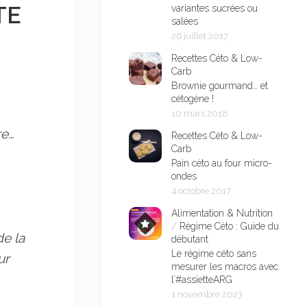
TE
variantes sucrées ou
salées
26 juillet 2017
Recettes Céto & Low-
Carb
Brownie gourmand… et
cétogène !
10 mars 2018
re…
Recettes Céto & Low-
Carb
Pain céto au four micro-
ondes
4 octobre 2017
Alimentation & Nutrition
/
Régime Céto : Guide du
de la
débutant
Le régime céto sans
ur
mesurer les macros avec
l’#assietteARG
1 novembre 2023