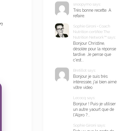
snoopymo says:
Très bonne recette. A
refaire.
n
Sophie Gironi • Coach
Nutrition certifiée The
Nutrition Network™ says:
Bonjour Christine,
désolée pour la réponse
tardive. Je pense que
c'est...
Bretillot says:
Bonjour je suis très
intéressée, j'ai bien aimé
vôtre video
Lecocq says:
Bonjour ! Puis-je utiliser
un autre yaourt que de
l'Alpro ?...
Sophie Gironi says: