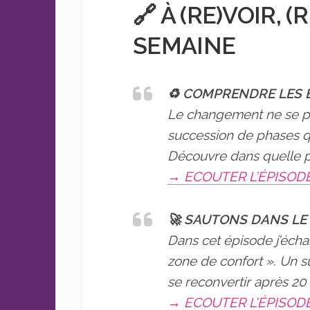
🔗 À (RE)VOIR, 
SEMAINE
♻️ COMPRENDRE LES
Le changement ne se pr
succession de phases qu
Découvre dans quelle ph
→ ECOUTER L’ÉPISOD
🚀 SAUTONS DANS LE
Dans cet épisode j’écha
zone de confort ». Un su
se reconvertir après 20 
→ ECOUTER L’ÉPISOD