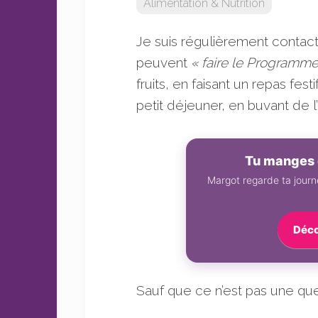
Alimentation & Nutrition
sans
sucre
Je suis régulièrement contac
peuvent
« faire le Programm
fruits, en faisant un repas f
petit déjeuner, en buvant de l
Tu manges 
Margot regarde ta journé
Déco
Sauf que ce n’est pas une que