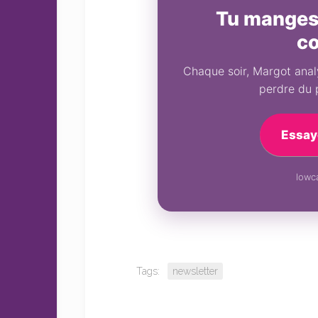
Tu manges 
c
Chaque soir, Margot analy
perdre du 
Essay
lowca
Tags:
newsletter