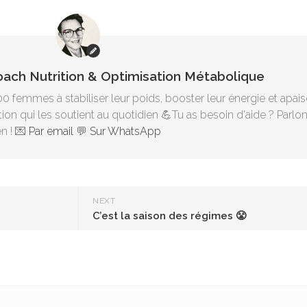
Coach Nutrition & Optimisation Métabolique
00 femmes à stabiliser leur poids, booster leur énergie et apais
ion qui les soutient au quotidien 💪Tu as besoin d'aide ? Parlo
n ! 💌
Par email
💬
Sur WhatsApp
NEXT
C’est la saison des régimes 😤