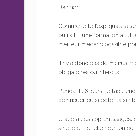
Bah non.
Comme je te l’expliquais la 
outils ET une formation à l’uti
meilleur mécano possible po
Il n’y a donc pas de menus i
obligatoires ou interdits !
Pendant 28 jours, je t’apprends
contribuer ou saboter ta sant
Grâce à ces apprentissages, c
strict·e en fonction de ton c