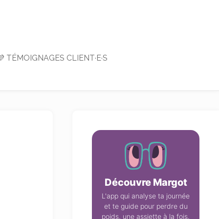
💜 TÉMOIGNAGES CLIENT·E·S
Découvre Margot
L'app qui analyse ta journée
et te guide pour perdre du
poids, une assiette à la fois.