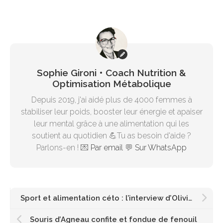
Sophie Gironi • Coach Nutrition &
Optimisation Métabolique
Depuis 2019, j'ai aidé plus de 4000 femmes à
stabiliser leur poids, booster leur énergie et apaiser
leur mental grâce à une alimentation qui les
soutient au quotidien 💪Tu as besoin d'aide ?
Parlons-en ! 💌
Par email
💬
Sur WhatsApp
Sport et alimentation céto : l’interview d’Olivier de Low-Carb Frenchie
Souris d’Agneau confite et fondue de fenouil