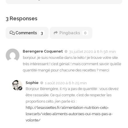
3 Responses
Comments
3
Pingbacks
0
Berengere Coquenet
31 juillet 2020 à 8 h 56 min
bonjour, je suis nouvelle dans le kéto ! je trouve votre site
très intéressant ! c’est génial ! mais comment savoir qu’elle
quantité mangé pour chacune des recettes ? merci
Sophie
1 août 2020 à 6 h 25 min
Bonjour Bérengère, il n’y a pas de quantité : vous devez
être rassasiée. Ce qui compte, c’est de respecter les
proportions céto, j’en parle ici :
http://lesassiettes.fr/alimentation-nutrition-ceto-
lowcarb/video-aliments-autorises-oui-mais-pas-a-
volonte/