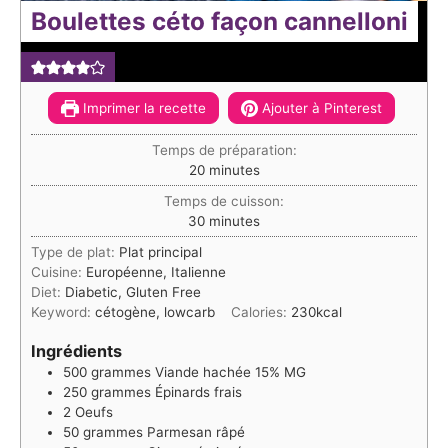
Boulettes céto façon cannelloni
Imprimer la recette
Ajouter à Pinterest
Temps de préparation:
minutes
20
minutes
Temps de cuisson:
minutes
30
minutes
Type de plat:
Plat principal
Cuisine:
Européenne, Italienne
Diet:
Diabetic, Gluten Free
Keyword:
cétogène, lowcarb
Calories:
230
kcal
Ingrédients
500
grammes
Viande hachée 15% MG
250
grammes
Épinards frais
2
Oeufs
50
grammes
Parmesan râpé