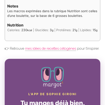
Notes
Les macros exprimées dans la rubrique Nutrition sont celles
d’une boulette, sur la base de 6 grosses boulettes.
Nutrition
Calories:
230
|
Glucides:
3
|
Protéines:
21
|
Lipides:
15
kcal
g
g
g
👉 Retrouve
mes idées de recettes cétogènes
pour t’inspirer.
L’APP DE SOPHIE GIRONI
Tu manges déjà bien.