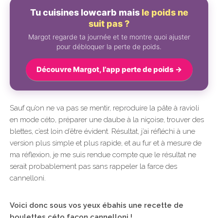
Tu cuisines lowcarb mais
le poids ne
suit pas ?
Margot regarde ta journée et te montre quoi ajuster
pour débloquer la perte de poids.
Découvre Margot, l’app perte de poids →
Sauf qu’on ne va pas se mentir, reproduire la pâte à ravioli
en mode céto, préparer une daube à la niçoise, trouver des
blettes, c’est loin d’être évident. Résultat, j’ai réfléchi à une
version plus simple et plus rapide, et au fur et à mesure de
ma réflexion, je me suis rendue compte que le résultat ne
serait probablement pas sans rappeler la farce des
cannelloni.
Voici donc sous vos yeux ébahis une recette de
boulettes céto façon cannelloni !