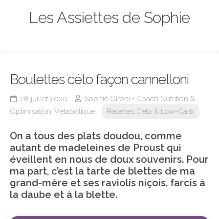
Skip
Les Assiettes de Sophie
to
content
Boulettes céto façon cannelloni
28 juillet 2020
Sophie Gironi • Coach Nutrition &
Optimisation Métabolique
Recettes Céto & Low-Carb
On a tous des plats doudou, comme
autant de madeleines de Proust qui
éveillent en nous de doux souvenirs. Pour
ma part, c’est la tarte de blettes de ma
grand-mère et ses raviolis niçois, farcis à
la daube et à la blette.