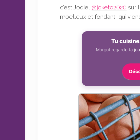
sans
c’est Jodie,
@joketo2020
sur 
sucre
moelleux et fondant, qui vie
Tu cuisin
Margot regarde ta jou
Déco