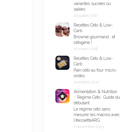
variantes sucrées ou
salées
26 juillet 2017
Recettes Céto & Low-
Carb
Brownie gourmand… et
cétogène !
10 mars 2018
Recettes Céto & Low-
Carb
Pain céto au four micro-
ondes
4 octobre 2017
Alimentation & Nutrition
/
Régime Céto : Guide du
débutant
Le régime céto sans
mesurer les macros avec
l’#assietteARG
1 novembre 2023