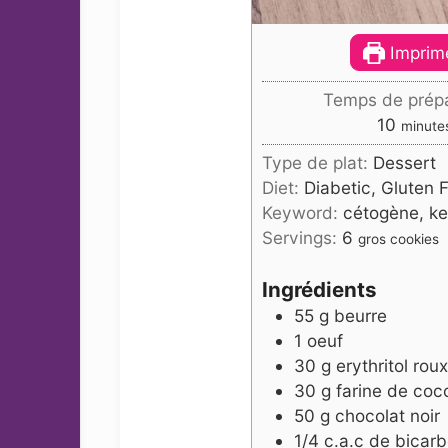
Imprime
Temps de prépa
minut
10
minute
Type de plat:
Dessert
Diet:
Diabetic, Gluten 
Keyword:
cétogène, ke
Servings:
6
gros cookies
Ingrédients
55
g
beurre
1
oeuf
30
g
erythritol roux
30
g
farine de coc
50
g
chocolat noir
1/4
c.a.c de bicar