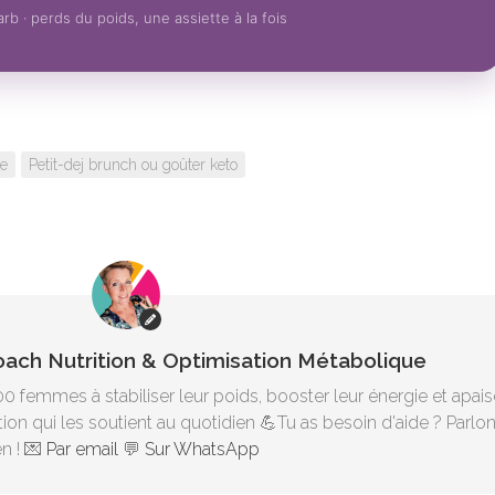
rb · perds du poids, une assiette à la fois
re
Petit-dej brunch ou goûter keto
Coach Nutrition & Optimisation Métabolique
00 femmes à stabiliser leur poids, booster leur énergie et apais
ion qui les soutient au quotidien 💪Tu as besoin d'aide ? Parlo
n ! 💌
Par email
💬
Sur WhatsApp