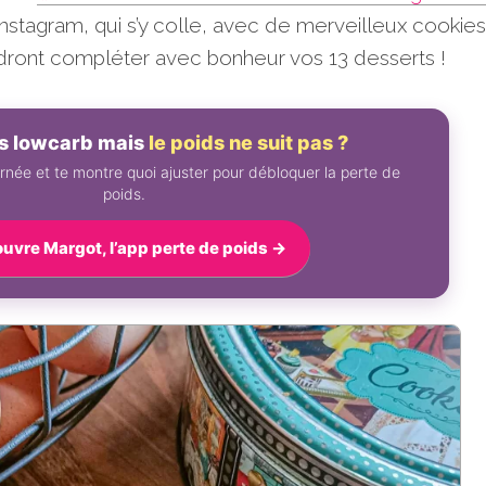
Instagram, qui s’y colle, avec de merveilleux cookies
ndront compléter avec bonheur vos 13 desserts !
es lowcarb mais
le poids ne suit pas ?
rnée et te montre quoi ajuster pour débloquer la perte de
poids.
uvre Margot, l’app perte de poids →