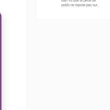
Bah vu que la perte de
poids ne repose pas sur...