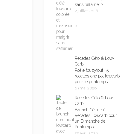
sans t’affamer ?
2 juillet 2026
Recettes Céto & Low-
Carb
Poêle fouzytout : 5
recettes one pot lowcarb
pour le printemps
19 mai 2026
Recettes Céto & Low-
Carb
Brunch Céto : 10
Recettes Lowcarb pour
un Dimanche de
Printemps
22 avril 2026