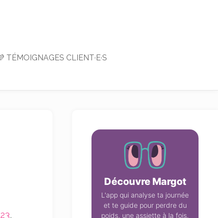
💜 TÉMOIGNAGES CLIENT·E·S
Découvre Margot
L'app qui analyse ta journée
et te guide pour perdre du
023
,
poids, une assiette à la fois.