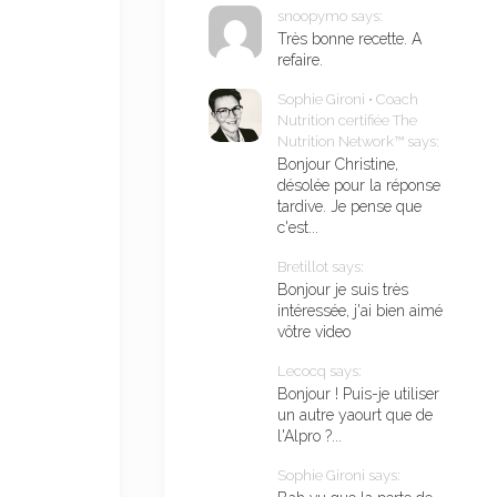
snoopymo says:
Très bonne recette. A
refaire.
Sophie Gironi • Coach
Nutrition certifiée The
Nutrition Network™ says:
Bonjour Christine,
désolée pour la réponse
tardive. Je pense que
c'est...
Bretillot says:
Bonjour je suis très
intéressée, j'ai bien aimé
vôtre video
Lecocq says:
Bonjour ! Puis-je utiliser
un autre yaourt que de
l'Alpro ?...
Sophie Gironi says: