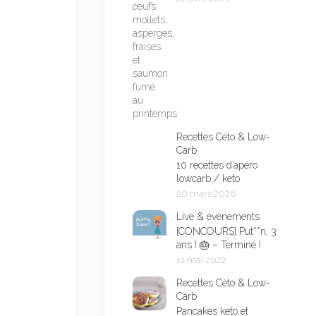
Recettes Céto & Low-
Carb
10 recettes d’apéro
lowcarb / keto
20 mars 2026
Live & évènements
[CONCOURS] Put**n, 3
ans ! 🎂 – Terminé !
11 mai 2022
Recettes Céto & Low-
Carb
Pancakes keto et