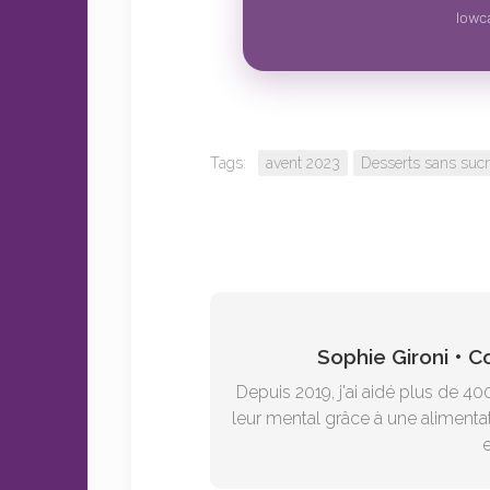
lowca
Tags:
avent 2023
Desserts sans suc
Sophie Gironi • 
Depuis 2019, j'ai aidé plus de 40
leur mental grâce à une alimentat
e