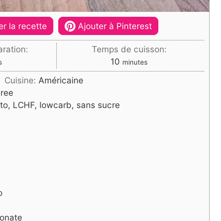
r la recette
Ajouter à Pinterest
ration:
Temps de cuisson:
es
minutes
10
s
minutes
Cuisine:
Américaine
Free
to, LCHF, lowcarb, sans sucre
o
bonate