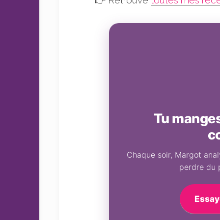
Tu manges 
c
Chaque soir, Margot analy
perdre du 
Essay