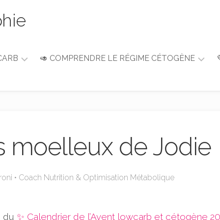
phie
CARB
🥑 COMPRENDRE LE RÉGIME CÉTOGÈNE
Guide
du
débutant
Alimentation
&
s moelleux de Jodie
Nutrition
roni • Coach Nutrition & Optimisation Métabolique
e du
✨ Calendrier de l’Avent lowcarb et cétogène 2