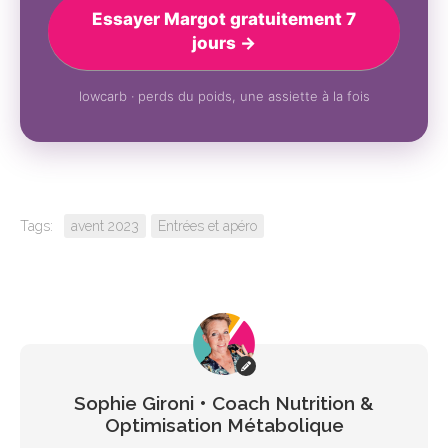
Essayer Margot gratuitement 7
jours →
lowcarb · perds du poids, une assiette à la fois
Tags:
avent 2023
Entrées et apéro
Sophie Gironi • Coach Nutrition &
Optimisation Métabolique