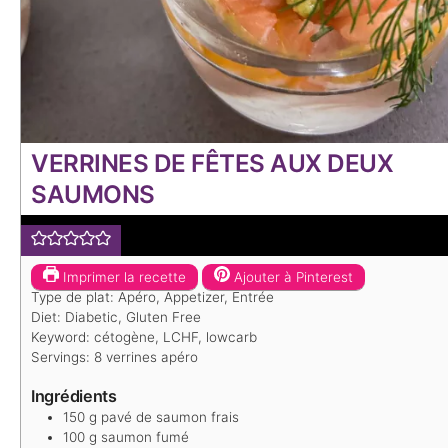
VERRINES DE FÊTES AUX DEUX
SAUMONS
Imprimer la recette
Ajouter à Pinterest
Type de plat:
Apéro, Appetizer, Entrée
Diet:
Diabetic, Gluten Free
Keyword:
cétogène, LCHF, lowcarb
Servings:
8
verrines apéro
Ingrédients
150
g
pavé de saumon frais
100
g
saumon fumé