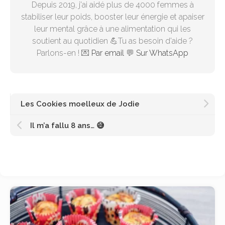
Depuis 2019, j'ai aidé plus de 4000 femmes à
stabiliser leur poids, booster leur énergie et apaiser
leur mental grâce à une alimentation qui les
soutient au quotidien 💪Tu as besoin d'aide ?
Parlons-en ! 💌
Par email
💬
Sur WhatsApp
Les Cookies moelleux de Jodie
Il m’a fallu 8 ans… 😅