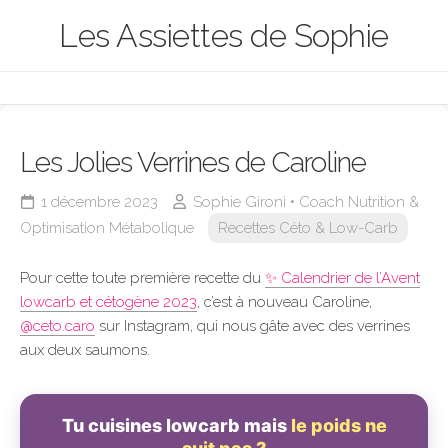
Skip
Les Assiettes de Sophie
to
content
Les Jolies Verrines de Caroline
1 décembre 2023
Sophie Gironi • Coach Nutrition &
Optimisation Métabolique
Recettes Céto & Low-Carb
Pour cette toute première recette du
✨ Calendrier de l’Avent
lowcarb et cétogène 2023
, c’est à nouveau Caroline,
@ceto.caro
sur Instagram, qui nous gâte avec des verrines
aux deux saumons.
Tu cuisines lowcarb mais
le poids ne