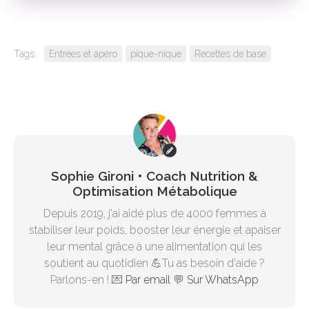
Tags:
Entrées et apéro
pique-nique
Recettes de base
Sophie Gironi • Coach Nutrition &
Optimisation Métabolique
Depuis 2019, j'ai aidé plus de 4000 femmes à
stabiliser leur poids, booster leur énergie et apaiser
leur mental grâce à une alimentation qui les
soutient au quotidien 💪Tu as besoin d'aide ?
Parlons-en ! 💌
Par email
💬
Sur WhatsApp