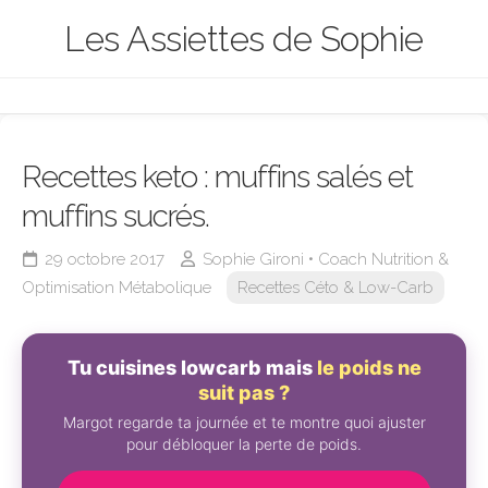
Skip
Les Assiettes de Sophie
to
content
Recettes keto : muffins salés et
muffins sucrés.
29 octobre 2017
Sophie Gironi • Coach Nutrition &
Optimisation Métabolique
Recettes Céto & Low-Carb
Tu cuisines lowcarb mais
le poids ne
suit pas ?
Margot regarde ta journée et te montre quoi ajuster
pour débloquer la perte de poids.