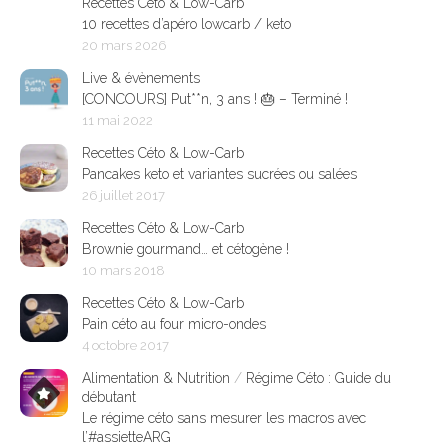
Recettes Céto & Low-Carb
10 recettes d’apéro lowcarb / keto
20 mars 2026
Live & évènements
[CONCOURS] Put**n, 3 ans ! 🎂 – Terminé !
11 mai 2022
Recettes Céto & Low-Carb
Pancakes keto et variantes sucrées ou salées
26 juillet 2017
Recettes Céto & Low-Carb
Brownie gourmand… et cétogène !
10 mars 2018
Recettes Céto & Low-Carb
Pain céto au four micro-ondes
4 octobre 2017
Alimentation & Nutrition
/
Régime Céto : Guide du
débutant
Le régime céto sans mesurer les macros avec
l’#assietteARG