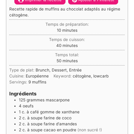
Recette rapide de muffins au chocolat adaptés au régime
cétogène.
Temps de préparation:
minutes
10
minutes
Temps de cuisson:
minutes
40
minutes
Temps total:
minutes
50
minutes
Type de plat:
Brunch, Dessert, Entrée
Cuisine:
Européenne
Keyword:
cétogène, lowcarb
Servings:
9
muffins
Ingrédients
125
grammes
mascarpone
4
oeufs
1
c. à café
gomme de xanthane
2
c. à soupe
farine de coco
2
c. à soupe
farine d'amandes
2
c. à soupe
cacao en poudre
(non sucré !)