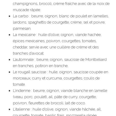
champignons, brocoli, crème fraîche avec de la noix de
muscade râpée.
La carbo : beurre, oignon, blanc de poulet en lamelles,
lardons, spaghettis de courgette, crème, sel et poivre,
parmesan.
La mexicaine : huile d’olive, oignon, viande hachée,
épices mexicaines, poivron, courgettes, tomates,
cheddar, servie avec une cuillère de crème et des
tranches d’avocat.
L’automnale : beurre, oignon, saucisse de Montbéliard
en tranches, potiron en tranche,
Le rougaïl saucisse : huile, oignon, saucisse coupée en
morceaux, curry et curcuma, courgettes, coulis de
tomate.
L’indienne : beurre, oignon, viande blanche en lamelle
(veau, porc, poulet), ail, pâte de curry, courgette,
poivron, fleurettes de brocoli, lait de coco.
L’italienne : huile d’olive, oignon, viande hâchée, aïl,
courgette, tomate, basilic frais, mozzarella râpée.