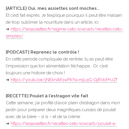
[ARTICLE] Oui, mes assiettes sont moches..
.
Et c’est fait exprès. Je t’explique pourquoi il peut être malsain
de trop sublimer la nourriture dans un article, ici :
➜
https://lesassiettes.fr/regime-ceto-lowcarb/recettes-ceto-
simples/
[PODCAST] Reprenez le contrôle !
En cette période compliquée de rentrée, tu as peut-être
l’impression que ton alimentation t’échappe… Or, c’est
toujours une histoire de choix !
➜
https://youtu.be/jNEknAK1wPk?si=mjLqG-QjRVoPrUZf
[RECETTE] Poulet à l’estragon vite fait
Cette semaine, j’ai profité d’avoir plein d’estragon dans mon
jardin pour préparer deux magnifiques cuisses de poulet
avec de la bière – si si – et de la crème.
➜
https://lesassiettes.fr/recettes-ceto-lowcarb/poulet-a-