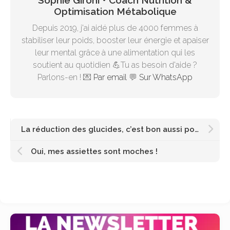
Sophie Gironi • Coach Nutrition &
Optimisation Métabolique
Depuis 2019, j'ai aidé plus de 4000 femmes à
stabiliser leur poids, booster leur énergie et apaiser
leur mental grâce à une alimentation qui les
soutient au quotidien 💪Tu as besoin d'aide ?
Parlons-en ! 💌
Par email
💬
Sur WhatsApp
La réduction des glucides, c’est bon aussi pour ton cerveau 🧠
Oui, mes assiettes sont moches !