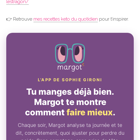
lestragon/
👉 Retrouve
mes recettes keto du quotidien
pour t’inspirer.
L’APP DE SOPHIE GIRONI
Tu manges déjà bien.
Margot te montre
comment
faire mieux
.
Chaque soir, Margot analyse ta journée et te
dit, concrètement, quoi ajuster pour perdre du