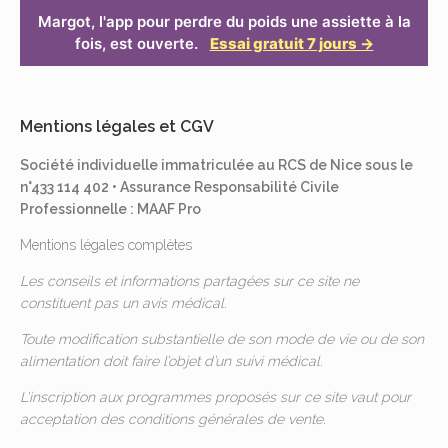
Margot, l'app pour perdre du poids une assiette à la
fois, est ouverte.
Essai gratuit 7 jours →
Mentions légales et CGV
Société individuelle immatriculée au RCS de Nice sous le
n°433 114 402 • Assurance Responsabilité Civile
Professionnelle : MAAF Pro
Mentions légales complètes
Les conseils et informations partagées sur ce site ne
constituent pas un avis médical.
Toute modification substantielle de son mode de vie ou de son
alimentation doit faire l’objet d’un suivi médical.
L’inscription aux programmes proposés sur ce site vaut pour
acceptation des
conditions générales de vente
.