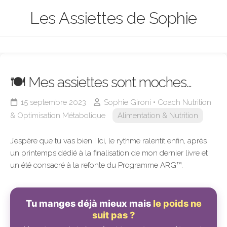
Skip
Les Assiettes de Sophie
to
content
🍽️ Mes assiettes sont moches…
15 septembre 2023
Sophie Gironi • Coach Nutrition
& Optimisation Métabolique
Alimentation & Nutrition
J’espère que tu vas bien ! Ici, le rythme ralentit enfin, après
un printemps dédié à la finalisation de mon dernier livre et
un été consacré à la refonte du Programme ARG™.
Tu manges déjà mieux mais
le poids ne
suit pas ?