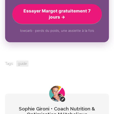
Essayer Margot gratuitement 7
jours →
lowcarb · perds du poids, une assiette à la fois
Tags:
guide
Sophie Gironi • Coach Nutrition &