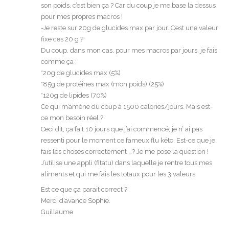
son poids, c’est bien ça ? Car du coup je me base la dessus
pour mes propres macros !
-Je reste sur 20g de glucides max par jour. C’est une valeur
fixe ces 20 g ?
Du coup, dans mon cas, pour mes macros par jours, je fais
comme ça :
*20g de glucides max (5%)
*85g de protéines max (mon poids) (25%)
*120g de lipides (70%)
Ce qui m’amène du coup à 1500 calories/jours. Mais est-
ce mon besoin réel ?
Ceci dit, ça fait 10 jours que j’ai commencé, je n’ ai pas
ressenti pour le moment ce fameux flu kéto. Est-ce que je
fais les choses correctement …? Je me pose la question !
J’utilise une appli (fitatu) dans laquelle je rentre tous mes
aliments et qui me fais les totaux pour les 3 valeurs.
Est ce que ça parait correct ?
Merci d’avance Sophie.
Guillaume