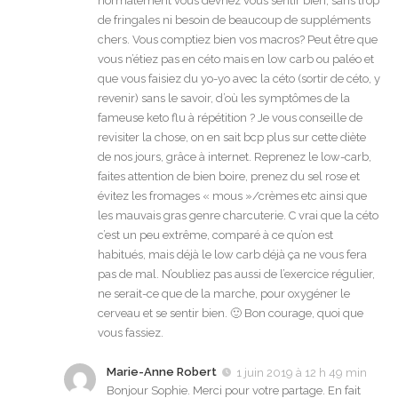
normalement vous devriez vous sentir bien, sans trop
de fringales ni besoin de beaucoup de suppléments
chers. Vous comptiez bien vos macros? Peut être que
vous n’étiez pas en céto mais en low carb ou paléo et
que vous faisiez du yo-yo avec la céto (sortir de céto, y
revenir) sans le savoir, d’où les symptômes de la
fameuse keto flu à répétition ? Je vous conseille de
revisiter la chose, on en sait bcp plus sur cette diète
de nos jours, grâce à internet. Reprenez le low-carb,
faites attention de bien boire, prenez du sel rose et
évitez les fromages « mous »/crèmes etc ainsi que
les mauvais gras genre charcuterie. C vrai que la céto
c’est un peu extrême, comparé à ce qu’on est
habitués, mais déjà le low carb déjà ça ne vous fera
pas de mal. N’oubliez pas aussi de l’exercice régulier,
ne serait-ce que de la marche, pour oxygéner le
cerveau et se sentir bien. 🙂 Bon courage, quoi que
vous fassiez.
Marie-Anne Robert
1 juin 2019 à 12 h 49 min
Bonjour Sophie. Merci pour votre partage. En fait