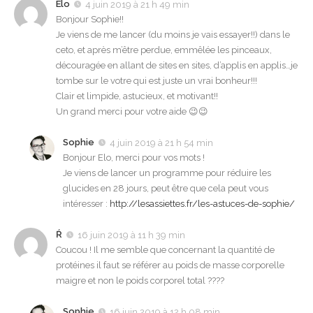
Elo
4 juin 2019 à 21 h 49 min
Bonjour Sophie!!
Je viens de me lancer (du moins je vais essayer!!) dans le
ceto, et après m’être perdue, emmêlée les pinceaux,
découragée en allant de sites en sites, d’applis en applis…je
tombe sur le votre qui est juste un vrai bonheur!!!
Clair et limpide, astucieux, et motivant!!
Un grand merci pour votre aide 😉😉
Sophie
4 juin 2019 à 21 h 54 min
Bonjour Elo, merci pour vos mots !
Je viens de lancer un programme pour réduire les
glucides en 28 jours, peut être que cela peut vous
intéresser :
http://lesassiettes.fr/les-astuces-de-sophie/
Ŕ
16 juin 2019 à 11 h 39 min
Coucou ! Il me semble que concernant la quantité de
protéines il faut se référer au poids de masse corporelle
maigre et non le poids corporel total ????
Sophie
16 juin 2019 à 12 h 08 min