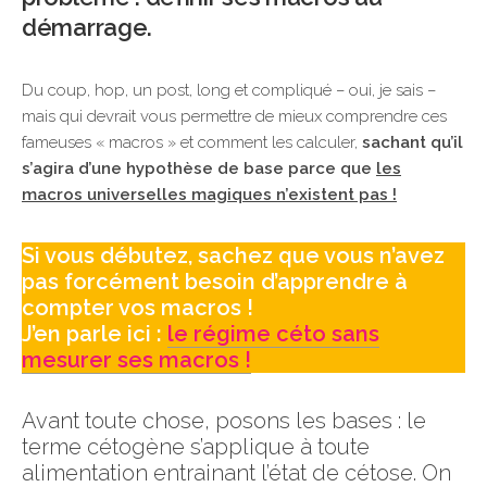
démarrage.
Du coup, hop, un post, long et compliqué – oui, je sais –
mais qui devrait vous permettre de mieux comprendre ces
fameuses « macros » et comment les calculer,
sachant qu’il
s’agira d’une hypothèse de base parce que
les
macros universelles magiques n’existent pas !
Si vous débutez, sachez que vous n’avez
pas forcément besoin d’apprendre à
compter vos macros
!
J’en parle ici :
le régime céto sans
mesurer ses macros !
Avant toute chose, posons les bases : le
terme cétogène s’applique à toute
alimentation entrainant l’état de cétose. On