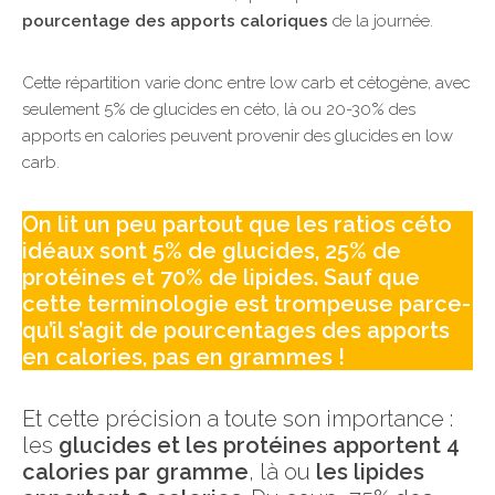
pourcentage des apports caloriques
de la journée.
Cette répartition varie donc entre low carb et cétogène, avec
seulement 5% de glucides en céto, là ou 20-30% des
apports en calories peuvent provenir des glucides en low
carb.
On lit un peu partout que les ratios céto
idéaux sont 5% de glucides, 25% de
protéines et 70% de lipides. Sauf que
cette terminologie est trompeuse parce-
qu’il s’agit de pourcentages des apports
en calories, pas en grammes !
Et cette précision a toute son importance :
les
glucides et les protéines apportent 4
calories par gramme
, là ou
les lipides