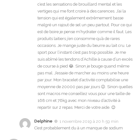
c’est les sensations de brouillard mental et les
vertiges qui me font croire à des carences. J’ai la
tension qui est également extrêmement basse
malgré un rajout de sel un peu partout. Pour ce qui
est de boire je pense m’hydrater comme il faut. Les
produits laitiers j’en consomme qu’à de rares
occasions. Je mange juste du beurre au lait cru. Le
sport pour l’instant c’est pas trop possible. Je me
suis abîmé les tendons d’Achille à cause d’un excès
de course à pied 😂. Sinon je bouge quand même
pas mal. J’essaie de marcher au moins une heure
par jour. Mon bracelet d’activité comptabilise une
moyenne de 20000 pas par jours 😉. Sinon quelles
sont macros me conseillez vous pour une taille de
168 cm et 76kg avec mon niveau d’activité à
repartir sur 2 repas. Merci de votre aide. 😉
Delphine
1 novembre 2019 à 20 h 59 min
C’est probablement du à un manque de sodium