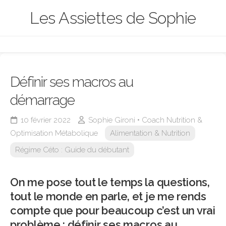
Skip
Les Assiettes de Sophie
to
content
Définir ses macros au
démarrage
10 février 2022
Sophie Gironi • Coach Nutrition &
Optimisation Métabolique
Alimentation & Nutrition
Régime Céto : Guide du débutant
On me pose tout le temps la questions,
tout le monde en parle, et je me rends
compte que pour beaucoup c’est un vrai
problème : définir ses macros au