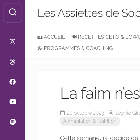
Skip
Les Assiettes de So
to
content
🏡 ACCUEIL
🍽 RECETTES CETO & LOW
💪 PROGRAMMES & COACHING
Petit-
Déjeuner,
Brunch
ou
Goûter
La faim n’es
Entrées
&
Apéros
20 octobre 2023
Sophie Gir
Plats
Alimentation & Nutrition
&
Accompagnements
Cette semaine, j’ai décidé de
Desserts