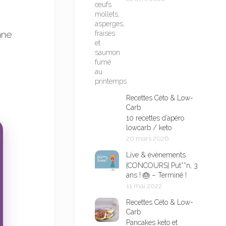
nne
Recettes Céto & Low-
Carb
10 recettes d’apéro
lowcarb / keto
20 mars 2026
Live & évènements
[CONCOURS] Put**n, 3
ans ! 🎂 – Terminé !
11 mai 2022
Recettes Céto & Low-
Carb
Pancakes keto et