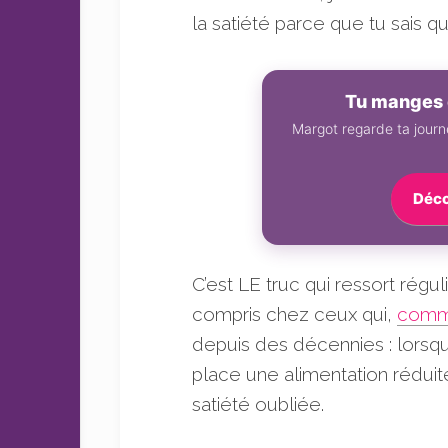
sans
la satiété parce que tu sais q
sucre
Tu manges 
Margot regarde ta journé
Déco
C’est LE truc qui ressort rég
compris chez ceux qui,
comme
depuis des décennies : lorsqu
place une alimentation réduit
satiété oubliée.