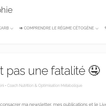
phie
CARB
🥑 COMPRENDRE LE RÉGIME CÉTOGÈNE
Guide
du
débutant
Alimentation
&
t pas une fatalité 🤤
Nutrition
oni • Coach Nutrition & Optimisation Métabolique
 consacrer ma newsletter, mes publications et le Liv