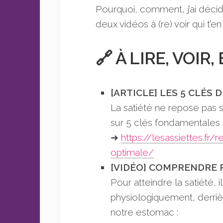
Pourquoi, comment, j’ai décidé
deux vidéos à (re) voir qui t’en
🔗 À LIRE, VOI
[ARTICLE] LES 5 CLÉS 
La satiété ne repose pas s
sur 5 clés fondamentales d
➜
https://lesassiettes.f
optimale/
[VIDÉO] COMPRENDRE
Pour atteindre la satiété,
physiologiquement, derriè
notre estomac :