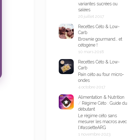
variantes sucrées ou
salées
26 juillet 2017
Recettes Céto & Low-
Carb
Brownie gourmand… et
cétogène !
10 mars 2018
Recettes Céto & Low-
Carb
Pain céto au four micro-
ondes
4 octobre 2017
Alimentation & Nutrition
/
Régime Céto : Guide du
débutant
Le régime céto sans
mesurer les macros avec
l’#assietteARG
1 novembre 2023