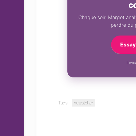
c
Chaque soir, Margot analy
perdre du 
Essay
lowca
Tags:
newsletter