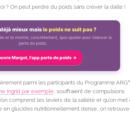
uoi ? On peut perdre du poids sans crever la dalle !
déjà mieux mais
le poids ne suit pas ?
e et te montre, concrètement, quoi ajuster pour relancer la
perte de poids.
uvre Margot, l’app perte de poids →
ulièrement parmi les participants du Programme ARG™
 Ingrid par exemple
, souffraient de compulsions
’on comprend les leviers de la satiété et qu’on met
e en glucides nutritionnellement dense, on retrouv