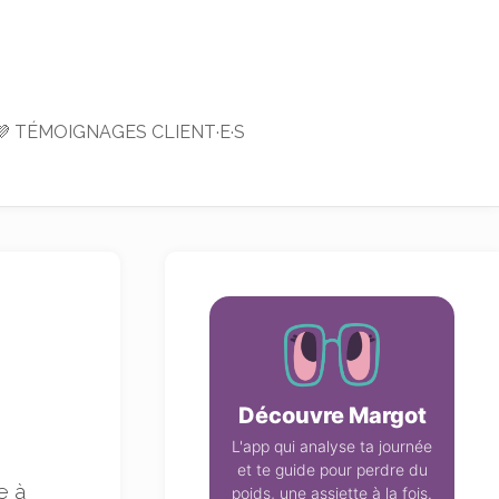
💜 TÉMOIGNAGES CLIENT·E·S
Découvre Margot
L'app qui analyse ta journée
et te guide pour perdre du
e à
poids, une assiette à la fois.