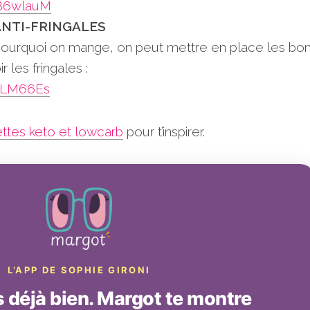
nB6wlauM
ANTI-FRINGALES
 pourquoi on mange, on peut mettre en place les bo
 les fringales :
4fLM66Es
ttes keto et lowcarb
pour t’inspirer.
L’APP DE SOPHIE GIRONI
déjà bien. Margot te montre