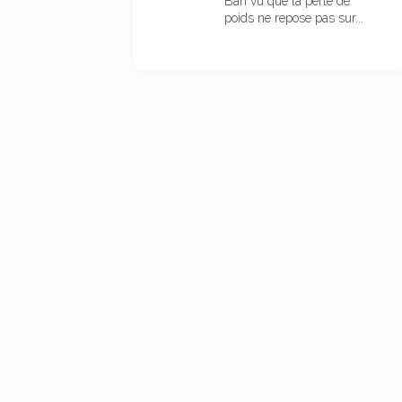
Bah vu que la perte de
poids ne repose pas sur...