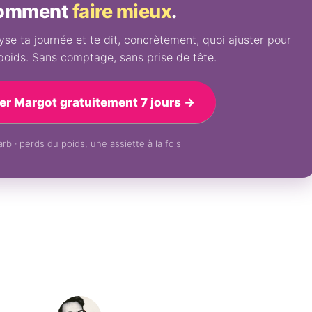
omment
faire mieux
.
se ta journée et te dit, concrètement, quoi ajuster pour
poids. Sans comptage, sans prise de tête.
er Margot gratuitement 7 jours →
rb · perds du poids, une assiette à la fois