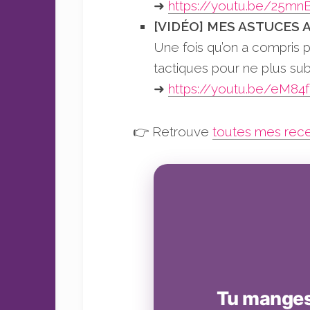
➜
https://youtu.be/25m
[VIDÉO] MES ASTUCES 
Une fois qu’on a compris
tactiques pour ne plus subir
➜
https://youtu.be/eM8
👉 Retrouve
toutes mes rece
Tu manges 