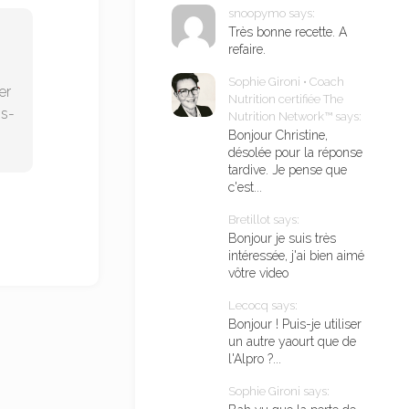
snoopymo says:
Très bonne recette. A
refaire.
Sophie Gironi • Coach
er
Nutrition certifiée The
ns-
Nutrition Network™ says:
Bonjour Christine,
désolée pour la réponse
tardive. Je pense que
c'est...
Bretillot says:
Bonjour je suis très
intéressée, j'ai bien aimé
vôtre video
Lecocq says:
Bonjour ! Puis-je utiliser
un autre yaourt que de
l'Alpro ?...
Sophie Gironi says: