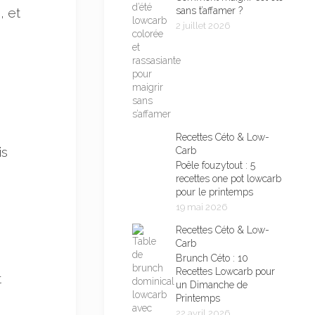
, et
sans t’affamer ?
2 juillet 2026
Recettes Céto & Low-
is
Carb
Poêle fouzytout : 5
recettes one pot lowcarb
pour le printemps
19 mai 2026
Recettes Céto & Low-
Carb
Brunch Céto : 10
Recettes Lowcarb pour
t
un Dimanche de
Printemps
22 avril 2026