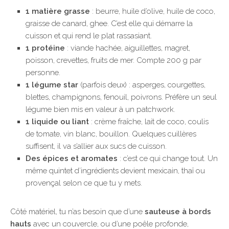
1 matière grasse
: beurre, huile d’olive, huile de coco,
graisse de canard, ghee. C’est elle qui démarre la
cuisson et qui rend le plat rassasiant.
1 protéine
: viande hachée, aiguillettes, magret,
poisson, crevettes, fruits de mer. Compte 200 g par
personne.
1 légume star
(parfois deux) : asperges, courgettes,
blettes, champignons, fenouil, poivrons. Préfère un seul
légume bien mis en valeur à un patchwork.
1 liquide ou liant
: crème fraîche, lait de coco, coulis
de tomate, vin blanc, bouillon. Quelques cuillères
suffisent, il va s’allier aux sucs de cuisson.
Des épices et aromates
: c’est ce qui change tout. Un
même quintet d’ingrédients devient mexicain, thaï ou
provençal selon ce que tu y mets.
Côté matériel, tu n’as besoin que d’une
sauteuse à bords
hauts
avec un couvercle, ou d’une poêle profonde,