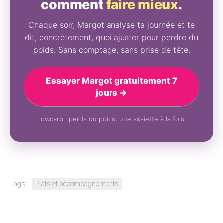
comment
faire mieux
.
Chaque soir, Margot analyse ta journée et te
dit, concrètement, quoi ajuster pour perdre du
poids. Sans comptage, sans prise de tête.
Essayer Margot gratuitement 7
jours →
lowcarb · perds du poids, une assiette à la fois
Tags:
Plats et accompagnements