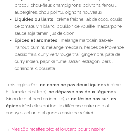
brocoli, chou-fleur, champignons, poivrons, fenouil,
aubergines, chou pointu, oignons nouveaux
Liquides ou liants :
crème fraîche, lait de coco, coulis
de tomate, vin blanc, bouillon de volaille, mascarpone,
sauce soja tamari, jus de citron
Épices et aromates :
mélange marocain (ras-el-
hanout, cumin), mélange mexicain, herbes de Provence,
basilic frais, curry vert/rouge thaï, gingembre, pâte de
curry indien, paprika fumé, safran, estragon, persil,
coriandre, ciboulette
Trois règles d’or :
ne combine pas deux liquides
(crème
ET tomate, c’est trop),
ne dépasse pas deux légumes
(sinon le plat perd en identité), et
ne lésine pas sur les
épices
(c’est elles qui font la différence entre un plat
ennuyeux et un plat qu’on a envie de refaire).
→
Mes 160 recettes céto et lowcarb pour t’inspirer