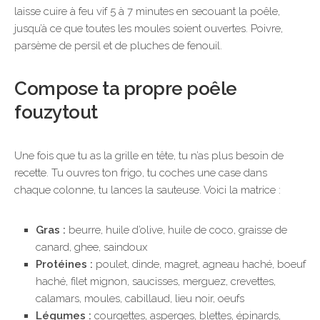
laisse cuire à feu vif 5 à 7 minutes en secouant la poêle,
jusqu’à ce que toutes les moules soient ouvertes. Poivre,
parsème de persil et de pluches de fenouil.
Compose ta propre poêle
fouzytout
Une fois que tu as la grille en tête, tu n’as plus besoin de
recette. Tu ouvres ton frigo, tu coches une case dans
chaque colonne, tu lances la sauteuse. Voici la matrice :
Gras :
beurre, huile d’olive, huile de coco, graisse de
canard, ghee, saindoux
Protéines :
poulet, dinde, magret, agneau haché, boeuf
haché, filet mignon, saucisses, merguez, crevettes,
calamars, moules, cabillaud, lieu noir, oeufs
Légumes :
courgettes, asperges, blettes, épinards,