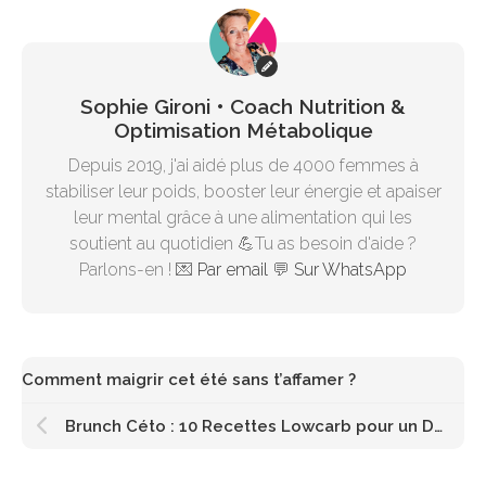
Sophie Gironi • Coach Nutrition &
Optimisation Métabolique
Depuis 2019, j'ai aidé plus de 4000 femmes à
stabiliser leur poids, booster leur énergie et apaiser
leur mental grâce à une alimentation qui les
soutient au quotidien 💪Tu as besoin d'aide ?
Parlons-en ! 💌
Par email
💬
Sur WhatsApp
Comment maigrir cet été sans t’affamer ?
Brunch Céto : 10 Recettes Lowcarb pour un Dimanche de Printemps