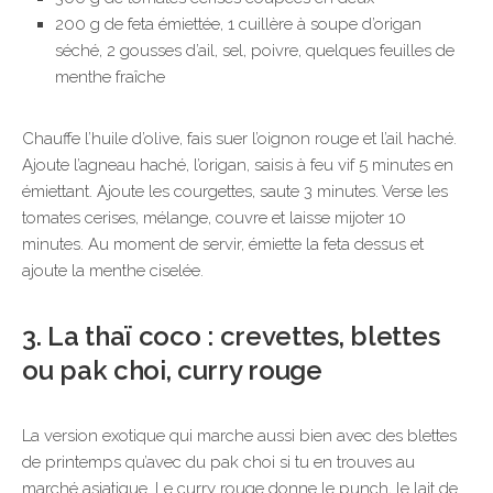
200 g de feta émiettée, 1 cuillère à soupe d’origan
séché, 2 gousses d’ail, sel, poivre, quelques feuilles de
menthe fraîche
Chauffe l’huile d’olive, fais suer l’oignon rouge et l’ail haché.
Ajoute l’agneau haché, l’origan, saisis à feu vif 5 minutes en
émiettant. Ajoute les courgettes, saute 3 minutes. Verse les
tomates cerises, mélange, couvre et laisse mijoter 10
minutes. Au moment de servir, émiette la feta dessus et
ajoute la menthe ciselée.
3. La thaï coco : crevettes, blettes
ou pak choi, curry rouge
La version exotique qui marche aussi bien avec des blettes
de printemps qu’avec du pak choi si tu en trouves au
marché asiatique. Le curry rouge donne le punch, le lait de