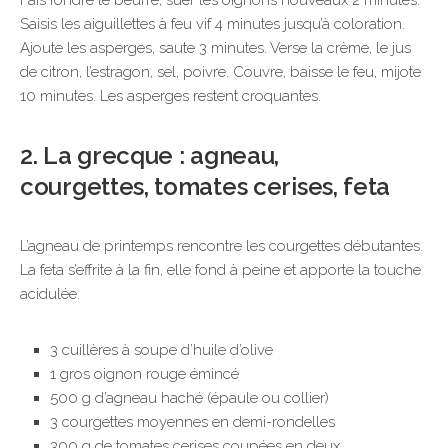
Fais fondre le beurre, suer les oignons nouveaux 2 minutes.
Saisis les aiguillettes à feu vif 4 minutes jusqu’à coloration.
Ajoute les asperges, saute 3 minutes. Verse la crème, le jus
de citron, l’estragon, sel, poivre. Couvre, baisse le feu, mijote
10 minutes. Les asperges restent croquantes.
2. La grecque : agneau,
courgettes, tomates cerises, feta
L’agneau de printemps rencontre les courgettes débutantes.
La feta s’effrite à la fin, elle fond à peine et apporte la touche
acidulée.
3 cuillères à soupe d’huile d’olive
1 gros oignon rouge émincé
500 g d’agneau haché (épaule ou collier)
3 courgettes moyennes en demi-rondelles
300 g de tomates cerises coupées en deux