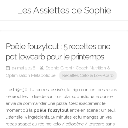
Skip
Les Assiettes de Sophie
to
content
Poêle fouzytout : 5 recettes one
pot lowcarb pour le printemps
19 mai 2026
Sophie Gironi • Coach Nutrition &
Optimisation Métabolique
Recettes Céto & Low-Carb
Il est 19h30. Tu rentres lessivée, le frigo contient des restes
hétéroclites, l’idée de sortir un plat sophistiqué te donne
envie de commander une pizza. C’est exactement le
moment où la
poêle fouzytout
entre en scène : un seul
ustensile, 5 ingrédients, 15 minutes, et tu manges un vrai
repas adapté au régime keto / cétogène / lowcarb sans