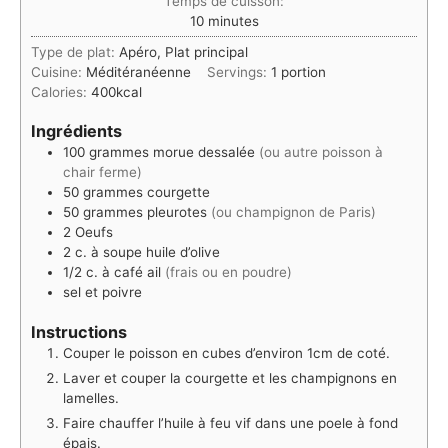
Temps de cuisson:
minutes
10
minutes
Type de plat:
Apéro, Plat principal
Cuisine:
Méditéranéenne
Servings:
1
portion
Calories:
400
kcal
Ingrédients
100
grammes
morue dessalée
(ou autre poisson à
chair ferme)
50
grammes
courgette
50
grammes
pleurotes
(ou champignon de Paris)
2
Oeufs
2
c. à soupe
huile d’olive
1/2
c. à café
ail
(frais ou en poudre)
sel et poivre
Instructions
Couper le poisson en cubes d’environ 1cm de coté.
Laver et couper la courgette et les champignons en
lamelles.
Faire chauffer l’huile à feu vif dans une poele à fond
épais.