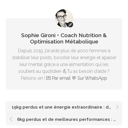
Sophie Gironi • Coach Nutrition &
Optimisation Métabolique
Depuis 2019, j'ai aidé plus de 4000 femmes à
stabiliser leur poids, booster leur énergie et apaiser
leur mental grâce à une alimentation qui les
soutient au quotidien 💪Tu as besoin d'aide ?
Parlons-en ! 💌
Par email
💬
Sur WhatsApp
15kg perdus et une énergie extraordinaire : découvrez Anne !
6kg perdus et de meilleures performances : Claudia témoigne !