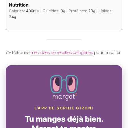
Nutrition
Calories:
400
|
Glucides:
3
|
Protéines:
23
|
Lipides:
kcal
g
g
34
g
👉 Retrouve
mes idées de recettes cétogènes
pour t’inspirer.
L’APP DE SOPHIE GIRONI
Tu manges déjà bien.