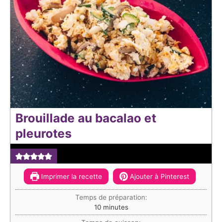
Brouillade au bacalao et
pleurotes
Imprimer la recette
Ajouter à Pinterest
Temps de préparation:
minutes
10
minutes