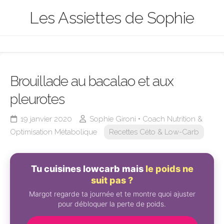
Skip
Les Assiettes de Sophie
to
content
Brouillade au bacalao et aux
pleurotes
19 janvier 2020
Sophie Gironi • Coach Nutrition &
Optimisation Métabolique
Recettes Céto & Low-Carb
Tu cuisines lowcarb mais
le poids ne
suit pas ?
Margot regarde ta journée et te montre quoi ajuster
pour débloquer la perte de poids.