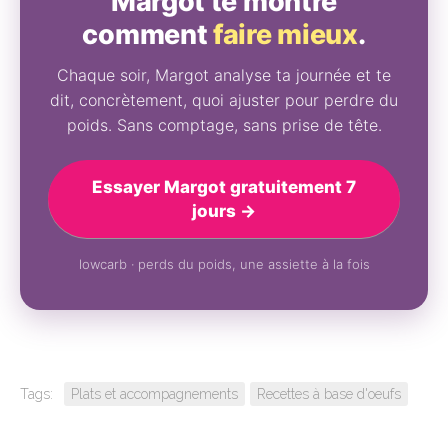
Margot te montre
comment
faire mieux
.
Chaque soir, Margot analyse ta journée et te
dit, concrètement, quoi ajuster pour perdre du
poids. Sans comptage, sans prise de tête.
Essayer Margot gratuitement 7
jours →
lowcarb · perds du poids, une assiette à la fois
Tags:
Plats et accompagnements
Recettes à base d'oeufs