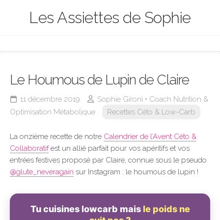
Skip
Les Assiettes de Sophie
to
content
Le Houmous de Lupin de Claire
11 décembre 2019
Sophie Gironi • Coach Nutrition &
Optimisation Métabolique
Recettes Céto & Low-Carb
La onzième recette de notre
Calendrier de l’Avent Céto &
Collaboratif
est un allié parfait pour vos apéritifs et vos
entrées festives proposé par Claire, connue sous le pseudo
@glute_neveragain
sur Instagram : le houmous de lupin !
Tu cuisines lowcarb mais
le poids ne