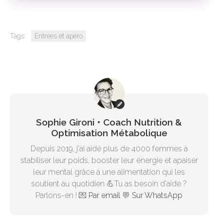
Tags:
Entrées et apéro
Sophie Gironi • Coach Nutrition &
Optimisation Métabolique
Depuis 2019, j'ai aidé plus de 4000 femmes à
stabiliser leur poids, booster leur énergie et apaiser
leur mental grâce à une alimentation qui les
soutient au quotidien 💪Tu as besoin d'aide ?
Parlons-en ! 💌
Par email
💬
Sur WhatsApp