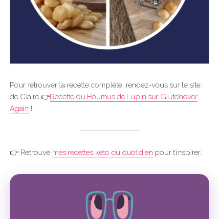
Pour retrouver la recette complète, rendez-vous sur le site
de Claire 👉
Recette du Houmus de Lupin sur Glute’never
Again
!
👉 Retrouve
mes recettes keto du quotidien
pour t’inspirer.