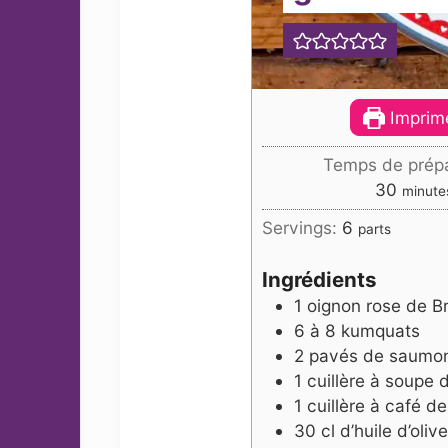
Imprime
Temps de prépa
minut
30
minute
Servings:
6
parts
Ingrédients
1
oignon rose de B
6 à 8
kumquats
2
pavés de saumon
1
cuillère à soupe 
1
cuillère à café de
30
cl
d’huile d’olive