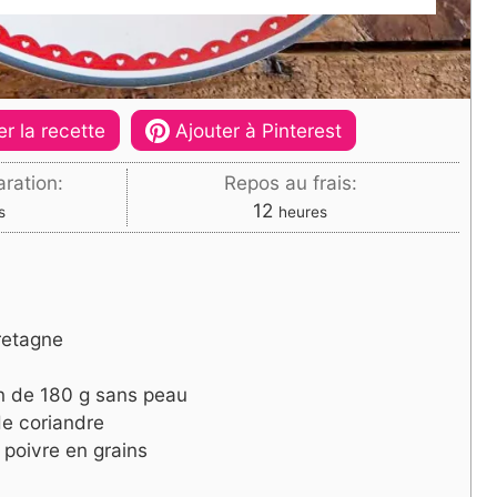
r la recette
Ajouter à Pinterest
ration:
Repos au frais:
es
heures
12
s
heures
retagne
 de 180 g sans peau
de coriandre
 poivre en grains