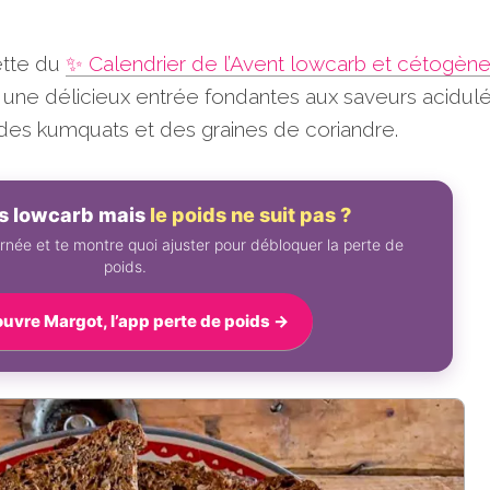
ette du
✨ Calendrier de l’Avent lowcarb et cétogèn
une délicieux entrée fondantes aux saveurs acidul
des kumquats et des graines de coriandre.
es lowcarb mais
le poids ne suit pas ?
rnée et te montre quoi ajuster pour débloquer la perte de
poids.
uvre Margot, l’app perte de poids →