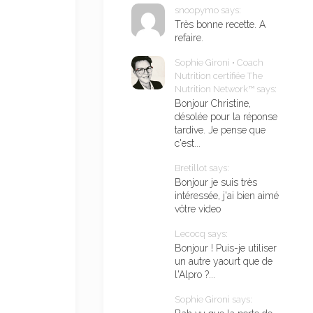
snoopymo says:
Très bonne recette. A
refaire.
Sophie Gironi • Coach
Nutrition certifiée The
Nutrition Network™ says:
Bonjour Christine,
désolée pour la réponse
tardive. Je pense que
c'est...
Bretillot says:
Bonjour je suis très
intéressée, j'ai bien aimé
vôtre video
Lecocq says:
Bonjour ! Puis-je utiliser
un autre yaourt que de
l'Alpro ?...
Sophie Gironi says: