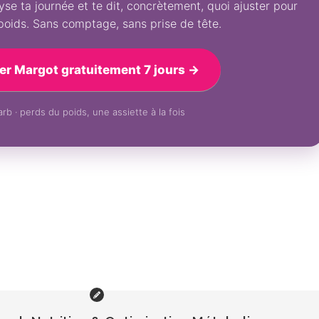
se ta journée et te dit, concrètement, quoi ajuster pour
poids. Sans comptage, sans prise de tête.
er Margot gratuitement 7 jours →
rb · perds du poids, une assiette à la fois