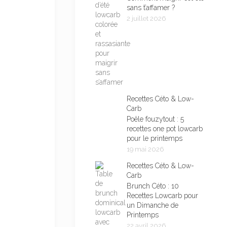
sans t’affamer ?
2 juillet 2026
Recettes Céto & Low-
Carb
Poêle fouzytout : 5
recettes one pot lowcarb
pour le printemps
19 mai 2026
Recettes Céto & Low-
Carb
Brunch Céto : 10
Recettes Lowcarb pour
un Dimanche de
Printemps
22 avril 2026