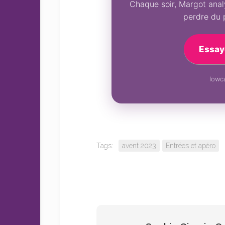
Chaque soir, Margot analy
perdre du 
Essay
lowca
Tags:
avent 2023
Entrées et apéro