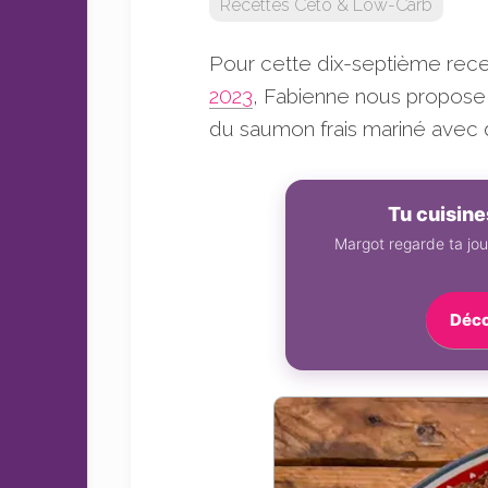
Recettes Céto & Low-Carb
sans
sucre
Pour cette dix-septième rec
2023
, Fabienne nous propose 
du saumon frais mariné avec 
Tu cuisin
Margot regarde ta jou
Déco