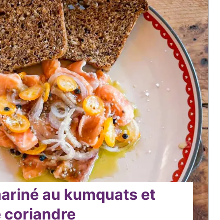
riné au kumquats et
 coriandre