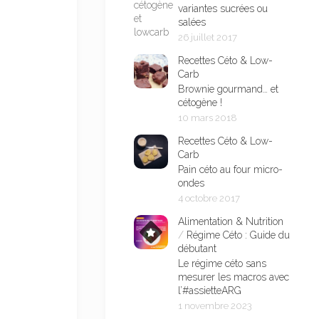
variantes sucrées ou
salées
26 juillet 2017
Recettes Céto & Low-
Carb
Brownie gourmand… et
cétogène !
10 mars 2018
Recettes Céto & Low-
Carb
Pain céto au four micro-
ondes
4 octobre 2017
Alimentation & Nutrition
/
Régime Céto : Guide du
débutant
Le régime céto sans
mesurer les macros avec
l’#assietteARG
1 novembre 2023