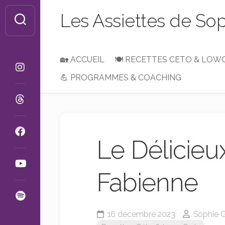
Skip
Les Assiettes de So
to
content
🏡 ACCUEIL
🍽 RECETTES CETO & LOW
💪 PROGRAMMES & COACHING
Petit-
Déjeuner,
Brunch
ou
Goûter
Le Délicie
Entrées
&
Apéros
Fabienne
Plats
&
Accompagnements
16 décembre 2023
Sophie G
Desserts