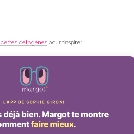
ecettes cétogènes
pour t’inspirer.
L’APP DE SOPHIE GIRONI
déjà bien. Margot te montre
omment
faire mieux
.