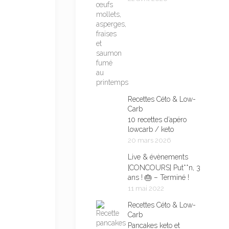
Recettes Céto & Low-
Carb
10 recettes d’apéro
lowcarb / keto
20 mars 2026
Live & évènements
[CONCOURS] Put**n, 3
ans ! 🎂 – Terminé !
11 mai 2022
Recettes Céto & Low-
Carb
Pancakes keto et