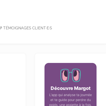
💜 TÉMOIGNAGES CLIENT·E·S
Découvre Margot
L'app qui analyse ta journée
et te guide pour perdre du
poids, une assiette à la fois.