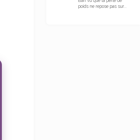
Bah vu que la perte de
poids ne repose pas sur...