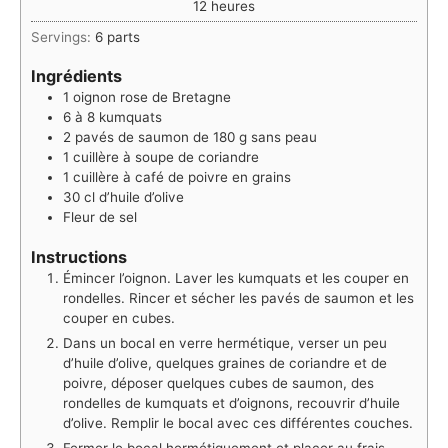
heures
12
heures
Servings:
6
parts
Ingrédients
1
oignon rose de Bretagne
6 à 8
kumquats
2
pavés de saumon de 180 g sans peau
1
cuillère à soupe de coriandre
1
cuillère à café de poivre en grains
30
cl
d’huile d’olive
Fleur de sel
Instructions
Émincer l’oignon. Laver les kumquats et les couper en
rondelles. Rincer et sécher les pavés de saumon et les
couper en cubes.
Dans un bocal en verre hermétique, verser un peu
d’huile d’olive, quelques graines de coriandre et de
poivre, déposer quelques cubes de saumon, des
rondelles de kumquats et d’oignons, recouvrir d’huile
d’olive. Remplir le bocal avec ces différentes couches.
Fermer le bocal hermétiquement et placer au frais