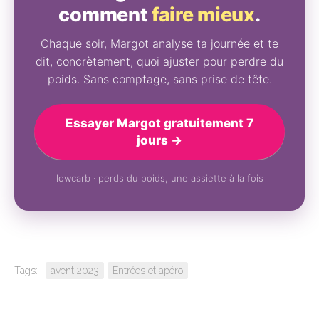
comment
faire mieux
.
Chaque soir, Margot analyse ta journée et te
dit, concrètement, quoi ajuster pour perdre du
poids. Sans comptage, sans prise de tête.
Essayer Margot gratuitement 7
jours →
lowcarb · perds du poids, une assiette à la fois
Tags:
avent 2023
Entrées et apéro