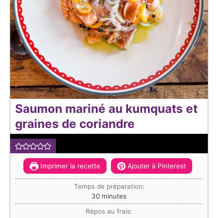
Saumon mariné au kumquats et
graines de coriandre
Imprimer la recette
Ajouter à Pinterest
Temps de préparation:
minutes
30
minutes
Repos au frais: