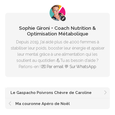
Sophie Gironi • Coach Nutrition &
Optimisation Métabolique
Depuis 2019, j'ai aidé plus de 4000 femmes à
stabiliser leur poids, booster leur énergie et apaiser
leur mental grâce à une alimentation qui les
soutient au quotidien 💪Tu as besoin d'aide ?
Parlons-en ! 💌
Par email
💬
Sur WhatsApp
Le Gaspacho Poivrons Chèvre de Caroline
Ma couronne Apéro de Noël