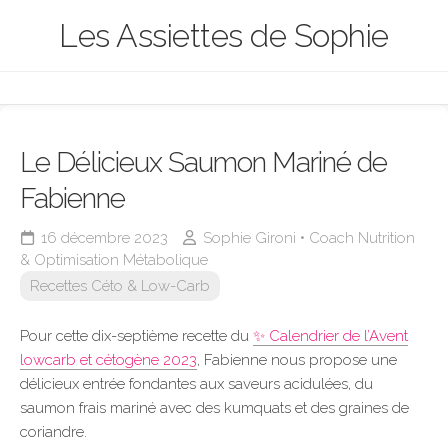
Skip
Les Assiettes de Sophie
to
content
Le Délicieux Saumon Mariné de
Fabienne
16 décembre 2023
Sophie Gironi • Coach Nutrition
& Optimisation Métabolique
Recettes Céto & Low-Carb
Pour cette dix-septième recette du
✨ Calendrier de l’Avent
lowcarb et cétogène 2023
, Fabienne nous propose une
délicieux entrée fondantes aux saveurs acidulées, du
saumon frais mariné avec des kumquats et des graines de
coriandre.