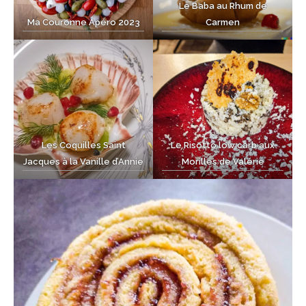
Le Baba au Rhum de
Ma Couronne Apéro 2023
Carmen
Les Coquilles Saint
Le Risotto low carb aux
Jacques à la Vanille d’Annie
Morilles de Valérie