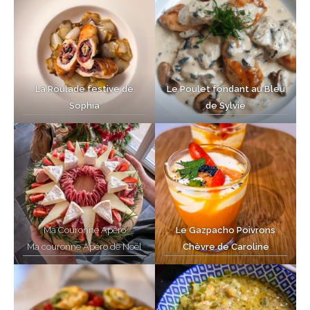
La Roulade festive de
Le Poulet fondant au Bleu
Sophia
de Sylvie
Ma Couronne Apéro
Le Gazpacho Poivrons
Ma couronne Apéro de Noël
Chèvre de Caroline