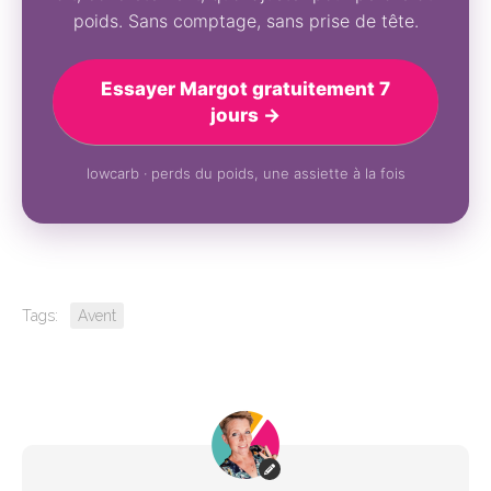
poids. Sans comptage, sans prise de tête.
Essayer Margot gratuitement 7
jours →
lowcarb · perds du poids, une assiette à la fois
Tags:
Avent