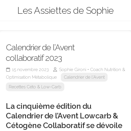
Skip
Les Assiettes de Sophie
to
content
Calendrier de l’Avent
collaboratif 2023
15 novembre 2023
Sophie Gironi • Coach Nutrition &
Optimisation Métabolique
Calendrier de l'Avent
Recettes Céto & Low-Carb
La cinquième édition du
Calendrier de l’Avent Lowcarb &
Cétogène Collaboratif se dévoile