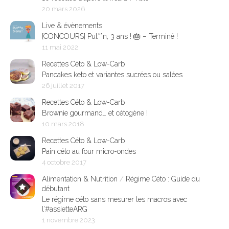
20 mars 2026
Live & évènements
[CONCOURS] Put**n, 3 ans ! 🎂 – Terminé !
11 mai 2022
Recettes Céto & Low-Carb
Pancakes keto et variantes sucrées ou salées
26 juillet 2017
Recettes Céto & Low-Carb
Brownie gourmand… et cétogène !
10 mars 2018
Recettes Céto & Low-Carb
Pain céto au four micro-ondes
4 octobre 2017
Alimentation & Nutrition
/
Régime Céto : Guide du
débutant
Le régime céto sans mesurer les macros avec
l’#assietteARG
1 novembre 2023