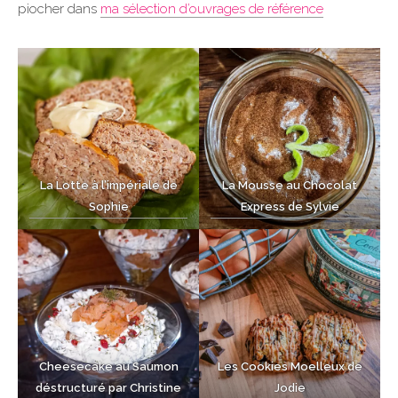
piocher dans
ma sélection d’ouvrages de référence
La Lotte à l’impériale de
La Mousse au Chocolat
Sophie
Express de Sylvie
Cheesecake au Saumon
Les Cookies Moelleux de
déstructuré par Christine
Jodie