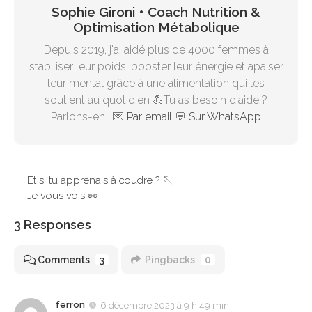
Sophie Gironi • Coach Nutrition &
Optimisation Métabolique
Depuis 2019, j'ai aidé plus de 4000 femmes à
stabiliser leur poids, booster leur énergie et apaiser
leur mental grâce à une alimentation qui les
soutient au quotidien 💪Tu as besoin d'aide ?
Parlons-en ! 💌
Par email
💬
Sur WhatsApp
Et si tu apprenais à coudre ? 🪡
Je vous vois 👀
3 Responses
Comments
3
Pingbacks
0
ferron
6 décembre 2023 à 9 h 49 min