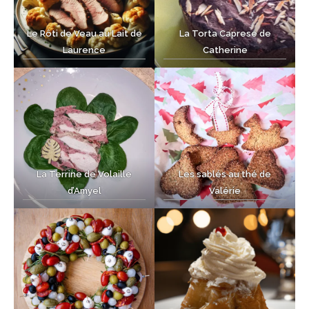
Le Rôti de Veau au Lait de
La Torta Caprese de
Laurence
Catherine
La Terrine de Volaille
Les sablés au thé de
d’Amyel
Valérie