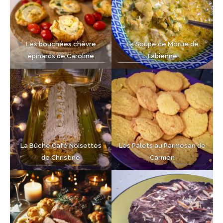
Les bouchées chèvre
La Soupe de Morue de
épinards de Caroline
Fabienne
La Bûche Café Noisettes
Les Palets au Parmesan de
de Christine
Carmen