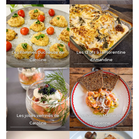
Les Pommes Duchesse de
Les Œufs à la Florentine
Caroline
d’Amandine
Les jolies verrines de
Le Saumon Mariné de
Caroline
Fabienne